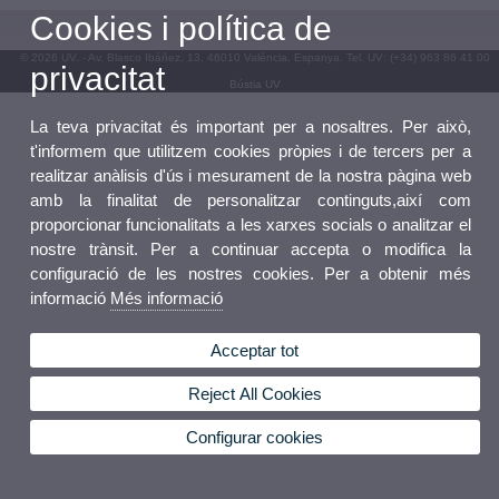
Cookies i política de
© 2026 UV. - Av. Blasco Ibáñez, 13. 46010 València. Espanya. Tel. UV: (+34) 963 86 41 00
privacitat
Bústia UV
La teva privacitat és important per a nosaltres. Per això,
t'informem que utilitzem cookies pròpies i de tercers per a
realitzar anàlisis d'ús i mesurament de la nostra pàgina web
amb la finalitat de personalitzar continguts,així com
proporcionar funcionalitats a les xarxes socials o analitzar el
nostre trànsit. Per a continuar accepta o modifica la
configuració de les nostres cookies. Per a obtenir més
informació
Més informació
Acceptar tot
Reject All Cookies
Configurar cookies