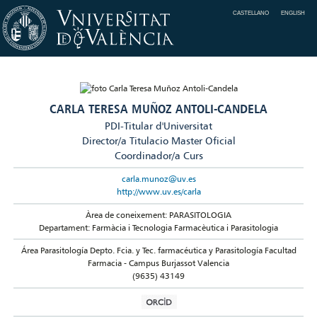
CASTELLANO
ENGLISH
CARLA TERESA MUÑOZ ANTOLI-CANDELA
PDI-Titular d'Universitat
Director/a Titulacio Master Oficial
Coordinador/a Curs
carla.munoz@uv.es
http://www.uv.es/carla
Àrea de coneixement: PARASITOLOGIA
Departament: Farmàcia i Tecnologia Farmacèutica i Parasitologia
Área Parasitología Depto. Fcia. y Tec. farmacéutica y Parasitología Facultad
Farmacia - Campus Burjassot Valencia
(9635) 43149