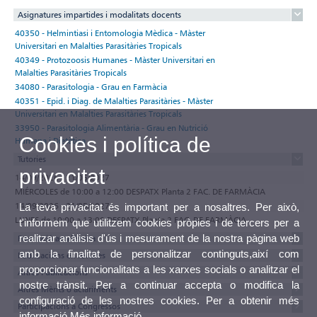
Asignatures impartides i modalitats docents
40350 - Helmintiasi i Entomologia Mèdica - Màster
Universitari en Malalties Parasitàries Tropicals
40349 - Protozoosis Humanes - Màster Universitari en
Malalties Parasitàries Tropicals
34080 - Parasitologia - Grau en Farmàcia
40351 - Epid. i Diag. de Malalties Parasitàries - Màster
Universitari en Malalties Parasitàries Tropicals
33950 - Parasitologia Alimentària - Grau en Nutrició
Cookies i política de
Humana i Dietètica
Tutories
privacitat
14/09/2026 - 21/05/2027
MIÉRCOLES de 10:00 a 12:00 DESPATX Planta 2 FAC. DE FARMÀCIA
14/09/2026 - 21/05/2027
La teva privacitat és important per a nosaltres. Per això,
LUNES de 10:00 a 13:00 DESPATX Planta 2 FAC. DE FARMÀCIA
t'informem que utilitzem cookies pròpies i de tercers per a
realitzar anàlisis d'ús i mesurament de la nostra pàgina web
Formació acadèmica
amb la finalitat de personalitzar continguts,així com
Publicacions en revistes
proporcionar funcionalitats a les xarxes socials o analitzar el
Altres Publicacions
nostre trànsit. Per a continuar accepta o modifica la
Altres Mèrits o aclariments
configuració de les nostres cookies. Per a obtenir més
Participacions a Congressos
informació
Més informació