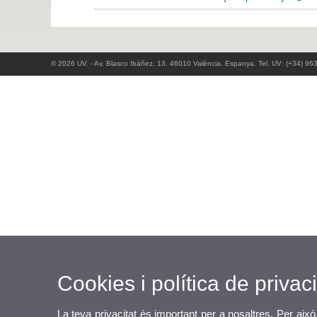
© 2026 UV. - Av. Blasco Ibáñez, 13. 46010 València. Espanya. Tel. UV: (+34) 96
Cookies i política de privaci
La teva privacitat és important per a nosaltres. Per això