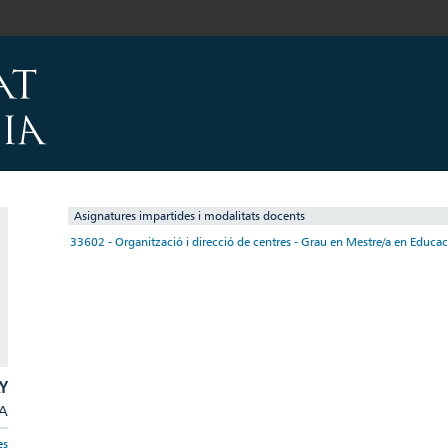
Asignatures impartides i modalitats docents
33602 - Organització i direcció de centres - Grau en Mestre/a en Educaci
Y
/A
es