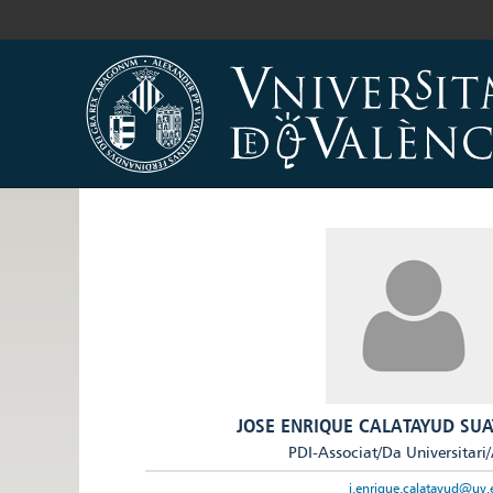
JOSE ENRIQUE CALATAYUD SUA
PDI-Associat/Da Universitari
j.enrique.calatayud@uv.