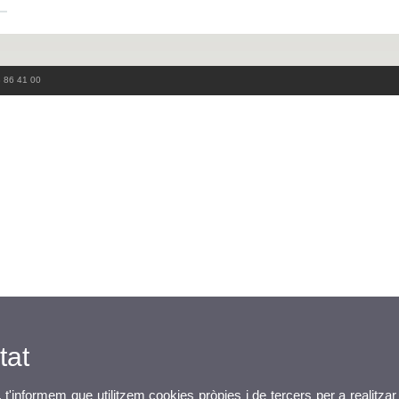
3 86 41 00
tat
, t'informem que utilitzem cookies pròpies i de tercers per a realitzar