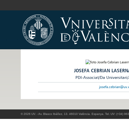
JOSEFA CEBRIAN LASERN
PDI-Associat/Da Universitari
josefa.cebrian@uv.
© 2026 UV. - Av. Blasco Ibáñez, 13. 46010 València. Espanya. Tel. UV: (+34) 96