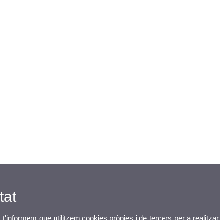
tat
, t'informem que utilitzem cookies pròpies i de tercers per a realitzar