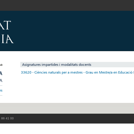
Asignatures impartides i modalitats docents
A
33620 - Ciències naturals per a mestres - Grau en Mestre/a en Educació 
/A
es
3 86 41 00