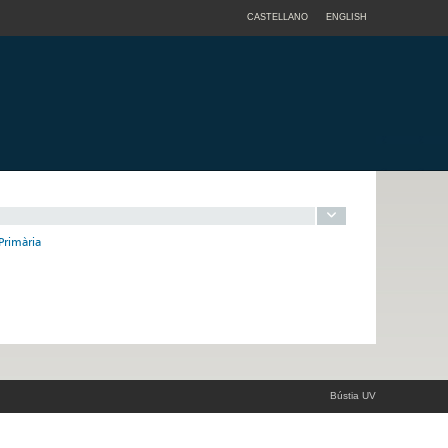
CASTELLANO
ENGLISH
Primària
Bústia UV