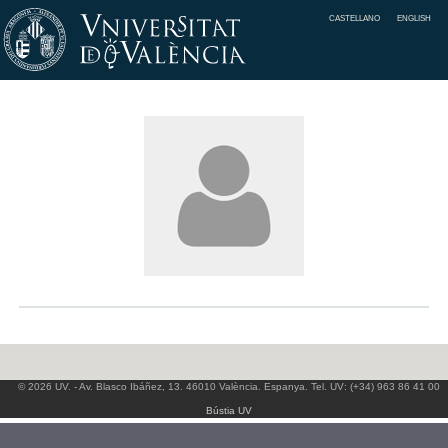
CASTELLANO
ENGLISH
© 2026 UV. - Av. Blasco Ibáñez, 13. 46010 València. Espanya. Tel. UV: (+34) 963 86 41 00
Bústia UV