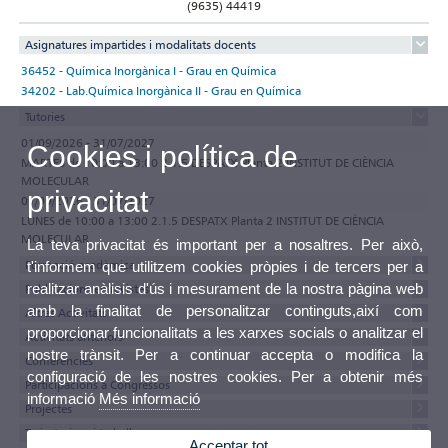
(9635) 44419
Asignatures impartides i modalitats docents
36452 - Química Inorgànica I - Grau en Química
34202 - Lab.Química Inorgànica II - Grau en Química
Tutories
01/09/2026 - 31/07/2027
Cookies i política de
MARTES de 10:00 a 13:00 2.1.5 DESPATX Planta 2 INSTITUT DE CIÈNCIA
MOLECULAR
privacitat
01/09/2026 - 31/07/2027
LUNES de 10:00 a 13:00 2.1.5 DESPATX Planta 2 INSTITUT DE CIÈNCIA
MOLECULAR
La teva privacitat és important per a nosaltres. Per això,
Formació acadèmica
t'informem que utilitzem cookies pròpies i de tercers per a
realitzar anàlisis d'ús i mesurament de la nostra pàgina web
Publicacions en revistes
amb la finalitat de personalitzar continguts,així com
Altres Activitats
proporcionar funcionalitats a les xarxes socials o analitzar el
Activitats anteriors
nostre trànsit. Per a continuar accepta o modifica la
Conferències
configuració de les nostres cookies. Per a obtenir més
Participacions a Congressos
informació
Més informació
Projectes
Tesis, tesines i treballs
Acceptar tot