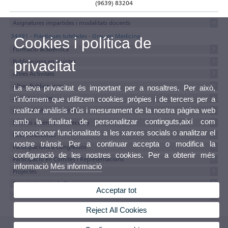
(9639) 83204
Asignatures impartides i modalitats docents
34491 - Pràctiques tutelades - Grau en Medicina
Cookies i política de
Formació acadèmica
Publicacions en revistes
privacitat
Altres Activitats
Altres Publicacions
La teva privacitat és important per a nosaltres. Per això,
Activitats anteriors
t'informem que utilitzem cookies pròpies i de tercers per a
realitzar anàlisis d'ús i mesurament de la nostra pàgina web
Altres Mèrits o aclariments
amb la finalitat de personalitzar continguts,així com
Estades a Centres de Recerca
proporcionar funcionalitats a les xarxes socials o analitzar el
Línies d'activitat
nostre trànsit. Per a continuar accepta o modifica la
Participacions a Congressos
configuració de les nostres cookies. Per a obtenir més
Participació en Comitès i Representacions
informació
Més informació
Projectes
Tesis, tesines i treballs
Acceptar tot
Textos del currículum
Reject All Cookies