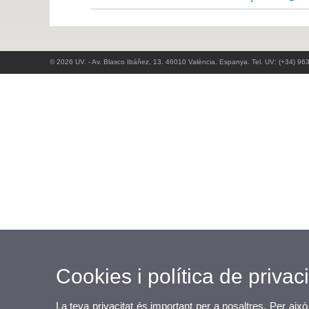
© 2026 UV. - Av. Blasco Ibáñez, 13. 46010 València. Espanya. Tel. UV: (+34) 96
Cookies i política de privaci
La teva privacitat és important per a nosaltres. Per això