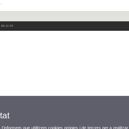
3 86 41 00
tat
, t'informem que utilitzem cookies pròpies i de tercers per a realitzar