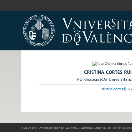
CRISTINA CORTES RUI
PDI-Associat/Da Universitari
cristina.cortes@uv.
© 2026 UV. - Av. Blasco Ibáñez, 13. 46010 València. Espanya. Tel. UV: (+34) 96