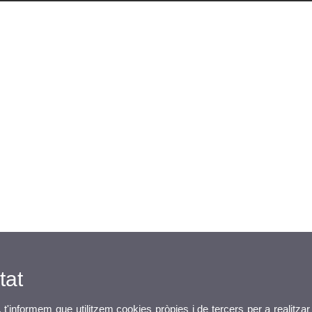
tat
, t'informem que utilitzem cookies pròpies i de tercers per a realitzar