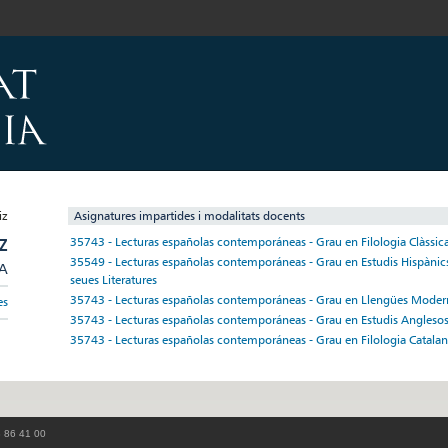
Asignatures impartides i modalitats docents
Z
35743 - Lecturas españolas contemporáneas - Grau en Filologia Clàssic
35549 - Lecturas españolas contemporáneas - Grau en Estudis Hispànics
/A
seues Literatures
35743 - Lecturas españolas contemporáneas - Grau en Llengües Modernes
es
35743 - Lecturas españolas contemporáneas - Grau en Estudis Angleso
35743 - Lecturas españolas contemporáneas - Grau en Filologia Catala
3 86 41 00