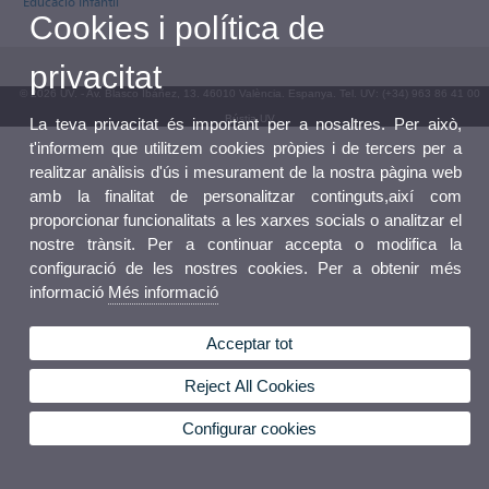
Educació Infantil
Cookies i política de
privacitat
© 2026 UV. - Av. Blasco Ibáñez, 13. 46010 València. Espanya. Tel. UV: (+34) 963 86 41 00
Bústia UV
La teva privacitat és important per a nosaltres. Per això,
t'informem que utilitzem cookies pròpies i de tercers per a
realitzar anàlisis d'ús i mesurament de la nostra pàgina web
amb la finalitat de personalitzar continguts,així com
proporcionar funcionalitats a les xarxes socials o analitzar el
nostre trànsit. Per a continuar accepta o modifica la
configuració de les nostres cookies. Per a obtenir més
informació
Més informació
Acceptar tot
Reject All Cookies
Configurar cookies