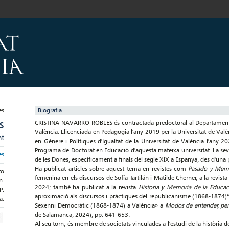
Biografia
CRISTINA NAVARRO ROBLES és contractada predoctoral al Departament d'
S
València. Llicenciada en Pedagogia l'any 2019 per la Universitat de Valè
nt
en Gènere i Polítiques d'Igualtat de la Universitat de València l'any 2
Programa de Doctorat en Educació d'aquesta mateixa universitat. La seva p
es
de les Dones, específicament a finals del segle XIX a Espanya, des d'una 
Ha publicat articles sobre aquest tema en revistes com
Pasado y Memo
to
femenina en els discursos de Sofía Tartilán i Matilde Cherner, a la revi
n.
2024; també ha publicat a la revista
Historia y Memoria de la Educac
P:
aproximació als discursos i pràctiques del republicanisme (1868-1874)”
a.
Sexenni Democràtic (1868-1874) a València» a
Modos de entender, pens
de Salamanca, 2024), pp. 641-653.
Al seu torn, és membre de societats vinculades a l'estudi de la història d