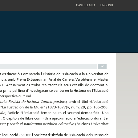
CASTELLANO
ENGLISH
Educació Comparada i Història de l'Educació a la Universitat de
ncia, amb Premi Extraordinari Final de Carrera. Va obtenir el Màster
021. Actualment es troba realitzant els seus estudis de doctorat al
rincipal línia d'investigació se centra en la Història de l'Educació
perspectiva cultural.
ria: Revista de Historia Contemporánea
, amb el títol «L'educació
sta “La Ilustración de la Mujer” (1873-1877)», núm. 29, pp. 185-208,
ión
, l'article “L'educació femenina en el sexenni democràtic. Una
. O capítols de llibre com «Una aproximació a l'educació durant el
ar y sentir el patrimonio histórico educativo
(Edicions Universitat
e l'educació (SEDHE i Societat d'Història de l'Educació dels Països de