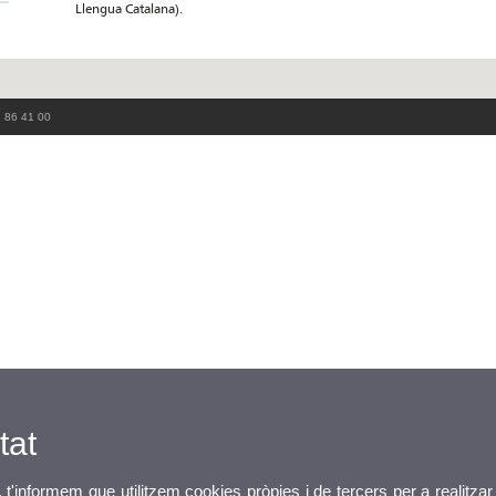
Llengua Catalana).
3 86 41 00
tat
, t'informem que utilitzem cookies pròpies i de tercers per a realitzar