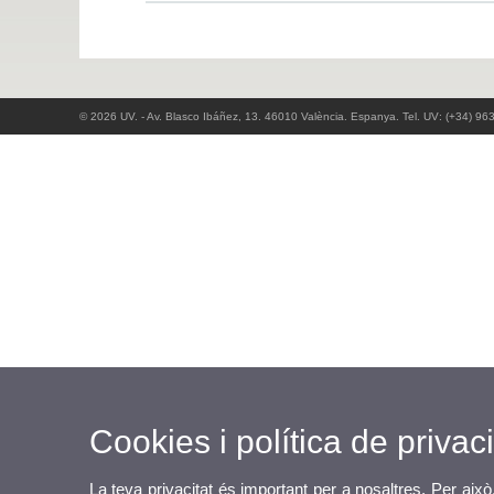
© 2026 UV. - Av. Blasco Ibáñez, 13. 46010 València. Espanya. Tel. UV: (+34) 96
Cookies i política de privaci
La teva privacitat és important per a nosaltres. Per això