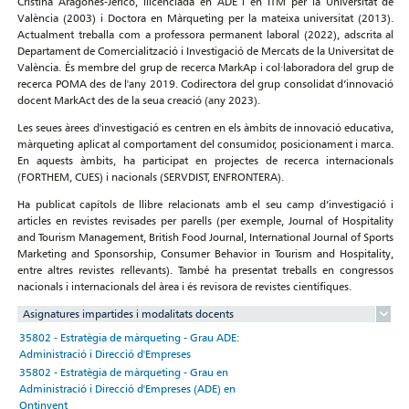
Cristina Aragonés-Jericó, llicenciada en ADE i en ITM per la Universitat de
València (2003) i Doctora en Màrqueting per la mateixa universitat (2013).
Actualment treballa com a professora permanent laboral (2022), adscrita al
Departament de Comercialització i Investigació de Mercats de la Universitat de
València. És membre del grup de recerca MarkAp i col·laboradora del grup de
recerca POMA des de l'any 2019. Codirectora del grup consolidat d’innovació
docent MarkAct des de la seua creació (any 2023).
Les seues àrees d'investigació es centren en els àmbits de innovació educativa,
màrqueting aplicat al comportament del consumidor, posicionament i marca.
En aquests àmbits, ha participat en projectes de recerca internacionals
(FORTHEM, CUES) i nacionals (SERVDIST, ENFRONTERA).
Ha publicat capítols de llibre relacionats amb el seu camp d’investigació i
articles en revistes revisades per parells (per exemple, Journal of Hospitality
and Tourism Management, British Food Journal, International Journal of Sports
Marketing and Sponsorship, Consumer Behavior in Tourism and Hospitality,
entre altres revistes rellevants). També ha presentat treballs en congressos
nacionals i internacionals del àrea i és revisora de revistes científiques.
Asignatures impartides i modalitats docents
35802 - Estratègia de màrqueting - Grau ADE:
Administració i Direcció d'Empreses
35802 - Estratègia de màrqueting - Grau en
Administració i Direcció d'Empreses (ADE) en
Ontinyent