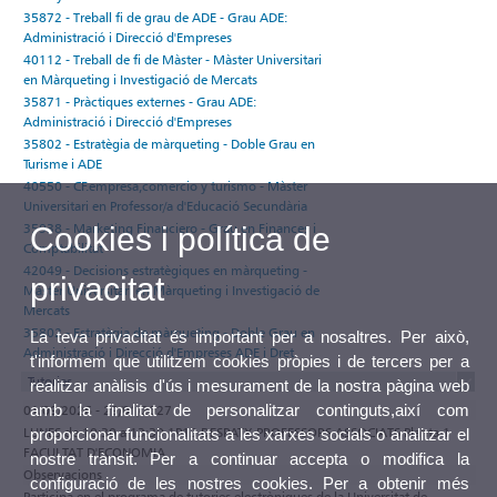
35872 - Treball fi de grau de ADE - Grau ADE:
Administració i Direcció d'Empreses
40112 - Treball de fi de Màster - Màster Universitari
en Màrqueting i Investigació de Mercats
35871 - Pràctiques externes - Grau ADE:
Administració i Direcció d'Empreses
35802 - Estratègia de màrqueting - Doble Grau en
Turisme i ADE
40550 - CF.empresa,comercio y turismo - Màster
Universitari en Professor/a d'Educació Secundària
35938 - Marketing Financiero - Grau en Finances i
Cookies i política de
Comptabilitat
42049 - Decisions estratègiques en màrqueting -
privacitat
Màster Universitari en Màrqueting i Investigació de
Mercats
35802 - Estratègia de màrqueting - Doble Grau en
La teva privacitat és important per a nosaltres. Per això,
Administració i Direcció d'Empreses ADE i Dret
t'informem que utilitzem cookies pròpies i de tercers per a
Tutories
realitzar anàlisis d'ús i mesurament de la nostra pàgina web
amb la finalitat de personalitzar continguts,així com
01/09/2026 - 29/01/2027
LUNES de 10:30 a 13:30 1P13 DESPATX PROFESSORS ASSOCIATS Planta 1
proporcionar funcionalitats a les xarxes socials o analitzar el
FACULTAT D'ECONOMIA
nostre trànsit. Per a continuar accepta o modifica la
Observacions
configuració de les nostres cookies. Per a obtenir més
Participa en el programa de tutories electròniques de la Universitat de