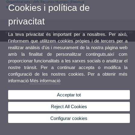
Organitzacions i dels Recursos Humans (Erasmus
Cookies i política de
Mundus)
privacitat
© 2026 UV. - Av. Blasco Ibáñez, 13. 46010 València. Espanya. Tel. UV: (+34) 963 86 41 00
La teva privacitat és important per a nosaltres. Per això,
Bústia UV
t'informem que utilitzem cookies pròpies i de tercers per a
realitzar anàlisis d'ús i mesurament de la nostra pàgina web
amb la finalitat de personalitzar continguts,així com
proporcionar funcionalitats a les xarxes socials o analitzar el
nostre trànsit. Per a continuar accepta o modifica la
configuració de les nostres cookies. Per a obtenir més
informació
Més informació
Acceptar tot
Reject All Cookies
Configurar cookies