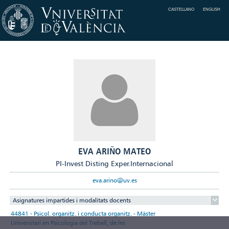
CASTELLANO
ENGLISH
EVA ARIÑO MATEO
PI-Invest Disting Exper.Internacional
eva.arino@uv.es
Asignatures impartides i modalitats docents
44841 - Psicol. organitz. i conducta organitz. - Màster
Universitari en Psicologia del Treball, de les