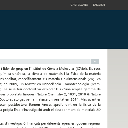
CASTELLANO
ENGLISH
 i líder de grup en l'Institut de Ciència Molecular (ICMol). Els seus
uímica sintètica, la ciència de materials i la física de la matèria
sionalitat, específicament els materials bidimensionals (2D). Va
nt, en 2009, un Màster en Nanociència i Nanotecnologia (premi
G). La seua tesi doctoral va explorar l'ús d'una àmplia gamma de
oves propietats físiques (Nature Chemistry 2, 1031, 2010 & Nature
octorat atorgat per la mateixa universitat en 2014. Mes avant es
becari postdoctoral Ramón Areces aprofundint en la física de la
ua pròpia línia d'investigació amb el descobriment de materials 2D
tes d'investigació finançats per diferents agències: govern regional