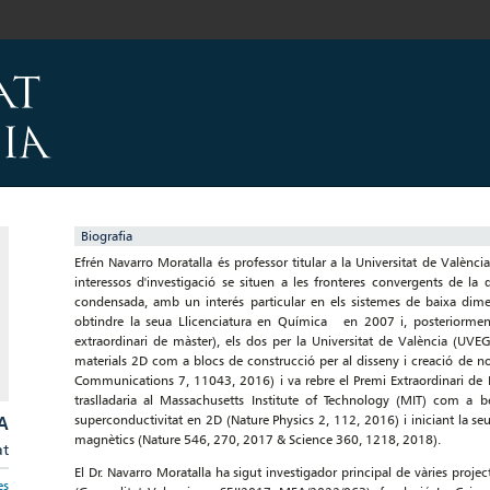
Biografia
Efrén Navarro Moratalla és professor titular a la Universitat de València
interessos d'investigació se situen a les fronteres convergents de la q
condensada, amb un interés particular en els sistemes de baixa dimen
obtindre la seua Llicenciatura en Química en 2007 i, posteriorme
extraordinari de màster), els dos per la Universitat de València (UVE
materials 2D com a blocs de construcció per al disseny i creació de n
Communications 7, 11043, 2016) i va rebre el Premi Extraordinari de D
traslladaria al Massachusetts Institute of Technology (MIT) com a 
A
superconductivitat en 2D (Nature Physics 2, 112, 2016) i iniciant la se
magnètics (Nature 546, 270, 2017 & Science 360, 1218, 2018).
at
El Dr. Navarro Moratalla ha sigut investigador principal de vàries projec
es