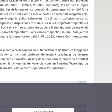
Junior Leader fellowship 2017) i actualment lidera dos projectes
ya AEI (PID2020, TED2021, PID2023 coordinat), la Comissió Europea
). Des de la seua reincorporació al sistema espanyol en 2017, ha
 físiques de cristalls, amb especial èmfasi en materials magnètics 2D.
 Inorganic Solids Laboratory, Crisol lab, http://crisol-lab.com),
tegració en dispositius i l'estudi de les seues propietats magnètiques
lloc a una infraestructura única per a la manipulació de materials
a baixes temperatures i alts camps magnètics, la qual cosa ja està
20, Nature Communications 2021, PRL 2023, Nature Communications
cència com a col·laborador en el Departament de Química Inorgànica
st temps, ha sigut professor de teoria i pràctiques de diverses
grau com en masters. Al llarg de la seua carrera, també ha tutoritzat
t en la Universitat de València com en l'Institut Tecnològic de
i de màster i actualment supervisa 6 tesis doctorals.