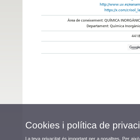
http://www.uv.es/eana
https://x.com/crisol_l
Àrea de coneixement: QUÍMICA INORGÀNI
Departament: Química Inorgàni
441
Cookies i política de privaci
La teva privacitat és important per a nosaltres. Per això