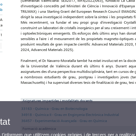
(Generalitat Valenciana: SEJI2017, MFA/2022/063), fundació La Caixa 
mo
d'investigació concedits pel Ministeri de Ciència i Innovació d'Espan
ab
TRILMAX) i una Starting Grant del European Research Council EMAGIN2D
dirigit la seua investigació independent sobre la síntesi i les propietats
CA
Més recentment, va fundar el seu propi grup d'investigació Crystalline
ca
construint un laboratori de cristalls inorgànics per al seu creixement i in
i optoelectròniques emergents. Els esforços dels últims anys han donat 
81
sensibles a l'aire i el mesurament de les propietats magneto-òptiques 
produint resultats de gran impacte científic Advanced Materials 20
2024, Advanced Materials 2025).
Finalment, el Dr. Navarro-Moratalla també ha estat involucrat en la do
de la Universitat de València durant els últims 6 anys. Durant aque
assignatures des d'una perspectiva multidisciplinària, tant en cursos de 
a nombrosos estudiants de grau, postgrau i investigadors joves (tan
Massachusetts) i ha supervisat diverses tesis de finalització de grau, tes
Asignatures impartides i modalitats docents
33163 - Química - Grau en Biotecnologia
34918 - Química II - Grau en Enginyeria Electrònica Industrial
tat
36457 - Experimentació Avançada - Grau en Química
Formació acadèmica
, t'informem que utilitzem cookies pròpies i de tercers per a realitzar
Línies d'activitat