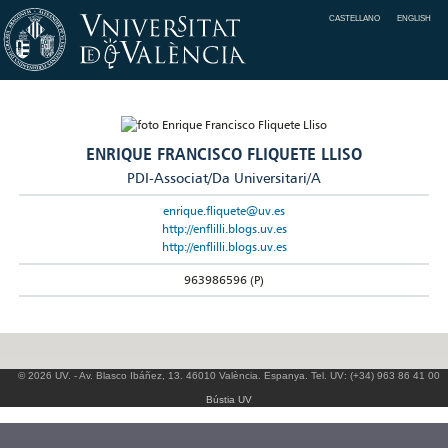
CASTELLANO
ENGLISH
ENRIQUE FRANCISCO FLIQUETE LLISO
PDI-Associat/Da Universitari/A
enrique.fliquete@uv.es
http://enflilli.blogs.uv.es
http://enflilli.blogs.uv.es
963986596 (P)
© 2026 UV. - Av. Blasco Ibáñez, 13. 46010 València. Espanya. Tel. UV: (+34) 963 86 41 00
Bústia UV