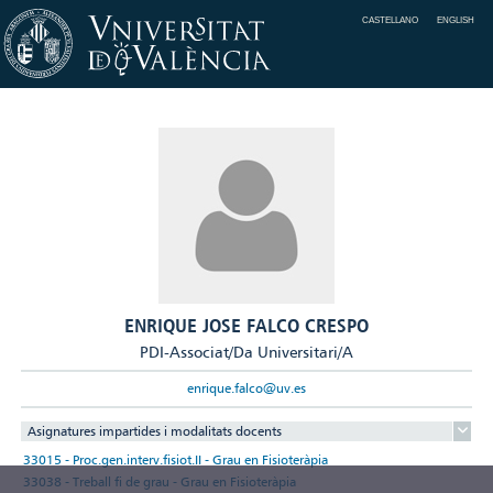
CASTELLANO
ENGLISH
ENRIQUE JOSE FALCO CRESPO
PDI-Associat/Da Universitari/A
enrique.falco@uv.es
Asignatures impartides i modalitats docents
33015 - Proc.gen.interv.fisiot.II - Grau en Fisioteràpia
33038 - Treball fi de grau - Grau en Fisioteràpia