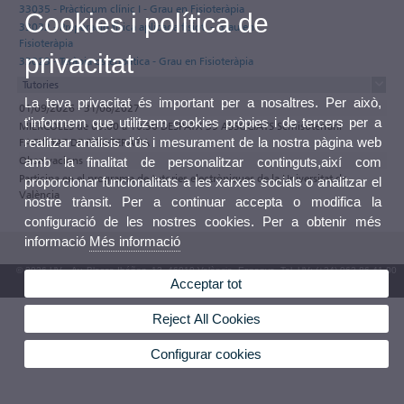
33035 - Pràcticum clínic I - Grau en Fisioteràpia
Cookies i política de
33032 - Preparació física aplicada fisiot. - Grau en
Fisioteràpia
privacitat
33023 - Teràpia osteopàtica - Grau en Fisioteràpia
Tutories
La teva privacitat és important per a nosaltres. Per això,
01/09/2026 - 31/08/2027
t'informem que utilitzem cookies pròpies i de tercers per a
MIÉRCOLES de 09:00 a 10:30 DESPATX 39 ASSOCIATS Semisoterrani
realitzar anàlisis d'ús i mesurament de la nostra pàgina web
FACULTAT DE FISIOTERÀPIA
Observacions
amb la finalitat de personalitzar continguts,així com
Participa en el programa de tutories electròniques de la Universitat de
proporcionar funcionalitats a les xarxes socials o analitzar el
València
nostre trànsit. Per a continuar accepta o modifica la
configuració de les nostres cookies. Per a obtenir més
informació
Més informació
© 2026 UV. - Av. Blasco Ibáñez, 13. 46010 València. Espanya. Tel. UV: (+34) 963 86 41 00
Acceptar tot
Bústia UV
Reject All Cookies
Configurar cookies