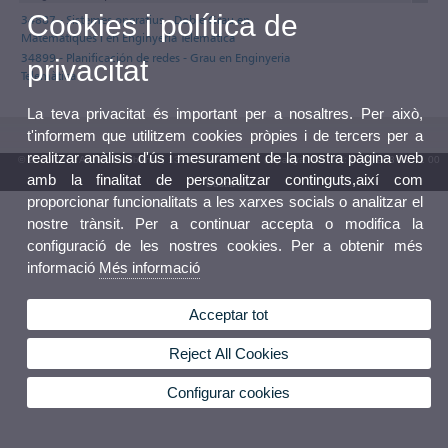
Cookies i política de
34887 - Sistemes operatius - Doble Grau en
Matemàtiques i en Enginyeria Telemàtica
34899 - Planificación de redes - Grau en Enginyeria
privacitat
Telemàtica
La teva privacitat és important per a nosaltres. Per això,
t'informem que utilitzem cookies pròpies i de tercers per a
realitzar anàlisis d'ús i mesurament de la nostra pàgina web
© 2026 UV. - Av. Blasco Ibáñez, 13. 46010 València. Espanya. Tel. UV: (+34) 963 86 41 00
amb la finalitat de personalitzar continguts,així com
Bústia UV
proporcionar funcionalitats a les xarxes socials o analitzar el
nostre trànsit. Per a continuar accepta o modifica la
configuració de les nostres cookies. Per a obtenir més
informació
Més informació
Acceptar tot
Reject All Cookies
Configurar cookies