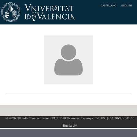
CASTELLANO
ENGLISH
© 2026 UV. - Av. Blasco Ibáñez, 13. 46010 València. Espanya. Tel. UV: (+34) 963 86 41 00
Bústia UV