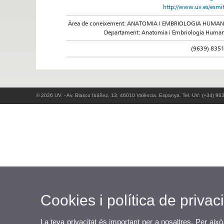
http://www.uv.es/esmi
Àrea de coneixement: ANATOMIA I EMBRIOLOGIA HUMA
Departament: Anatomia i Embriologia Huma
(9639) 835
© 2026 UV. - Av. Blasco Ibáñez, 13. 46010 València. Espanya. Tel. UV: (+34) 96
Cookies i política de privaci
La teva privacitat és important per a nosaltres. Per això