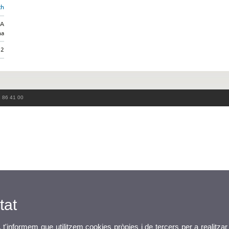
th
NA
na
12
3 86 41 00
tat
, t'informem que utilitzem cookies pròpies i de tercers per a realitzar