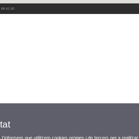
3 86 41 00
tat
, t'informem que utilitzem cookies pròpies i de tercers per a realitzar