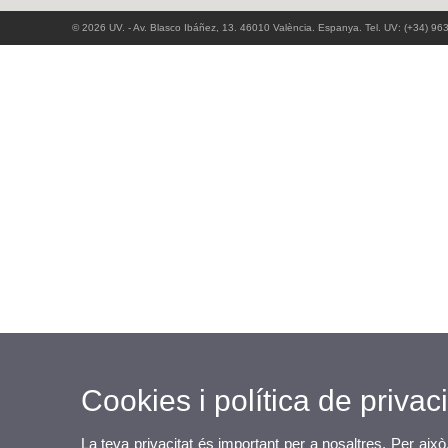
© 2026 UV. - Av. Blasco Ibáñez, 13. 46010 València. Espanya. Tel. UV: (+34) 96
Cookies i política de privaci
La teva privacitat és important per a nosaltres. Per això