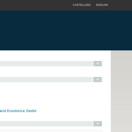
CASTELLANO
ENGLISH
tzació Econòmica: Gestió