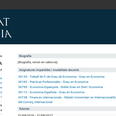
Biografia
[Biografia, versió en valencià]
A
at
Asignatures impartides i modalitats docents
36130 - Treball de Fi de Grau de Economia - Grau en Economia
es
36165 - Prácticas Profesionales - Grau en Economia
ev
36799 - Economia Espanyola - Doble Grau en Dret i Economia
ve
36115 - Economía Española - Grau en Economia
m/
11
43738 - Finances internacionals - Máster Universitari en Internacionali
del Comerç Internacional
CA
Tutories
ca
01/09/2026 - 31/08/2027