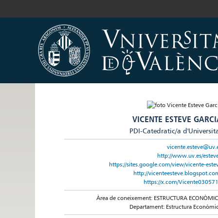
VICENTE ESTEVE GARCI
PDI-Catedratic/a d'Universit
vicente.esteve@uv.
http://www.uv.es/estev
https://sites.google.com/view/vicente-este
http://vicenteesteve.blogspot.co
https://x.com/Vicente03057
Àrea de coneixement: ESTRUCTURA ECONÒMI
Departament: Estructura Econòmi