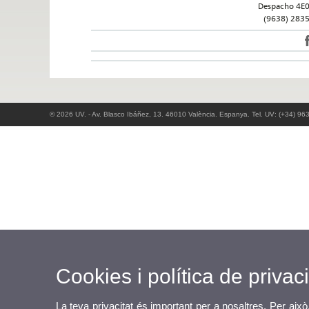
Despacho 4E
(9638) 283
© 2026 UV. - Av. Blasco Ibáñez, 13. 46010 València. Espanya. Tel. UV: (+34) 96
Cookies i política de privaci
La teva privacitat és important per a nosaltres. Per això