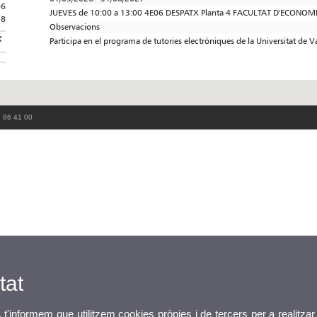
06
JUEVES de 10:00 a 13:00 4E06 DESPATX Planta 4 FACULTAT D'ECONOM
58
Observacions
Participa en el programa de tutories electròniques de la Universitat de V
3 86 41 00
tat
, t'informem que utilitzem cookies pròpies i de tercers per a realitzar