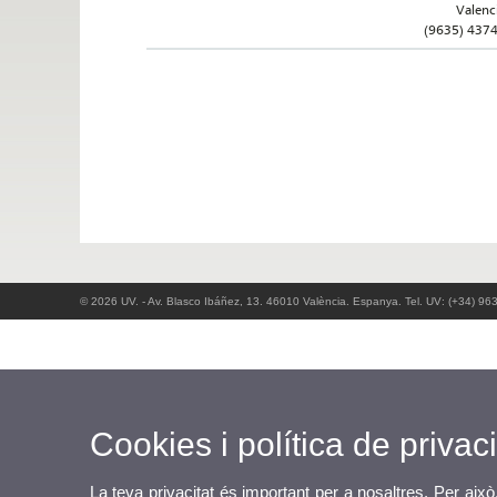
Valenc
(9635) 437
© 2026 UV. - Av. Blasco Ibáñez, 13. 46010 València. Espanya. Tel. UV: (+34) 96
Cookies i política de privaci
La teva privacitat és important per a nosaltres. Per això