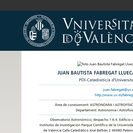
JUAN BAUTISTA FABREGAT LLUEC
PDI-Catedratic/a d'Universit
juan.fabregat@uv.
http://www.uv.es/fabreg
Àrea de coneixement: ASTRONOMIA I ASTROFÍSI
Departament: Astronomia i Astrofísi
Observatorio Astronómico, despacho 1.6.4. Edificio 
Institutos de Investigación Parque Científico de la Universid
de Valencia Calle Catedrático José Beltrán 2 46980 Patern