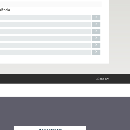
alència
Bústia UV