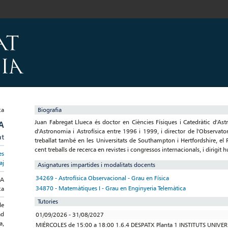
Biografia
Juan Fabregat Llueca és doctor en Ciències Físiques i Catedràtic d'Ast
A
d'Astronomia i Astrofísica entre 1996 i 1999, i director de l'Observat
at
treballat també en les Universitats de Southampton i Hertfordshire, el 
cent treballs de recerca en revistes i congressos internacionals, i dirigit hu
es
aj
Asignatures impartides i modalitats docents
34269 - Astrofísica Observacional - Grau en Física
CA
34870 - Matemàtiques I - Grau en Enginyeria Telemàtica
ca
Tutories
de
ad
01/09/2026 - 31/08/2027
a,
MIÉRCOLES de 15:00 a 18:00 1.6.4 DESPATX Planta 1 INSTITUTS UNIVE