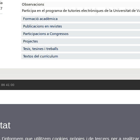
ia
Observacions
47
Participa en el programa de tutories electròniques de la Universitat de V
Formació acadèmica
Publicacions en revistes
Participacions a Congressos
Projectes
Tesis, tesines i treballs
Textos del currículum
3 86 41 00
tat
, t'informem que utilitzem cookies pròpies i de tercers per a realitzar