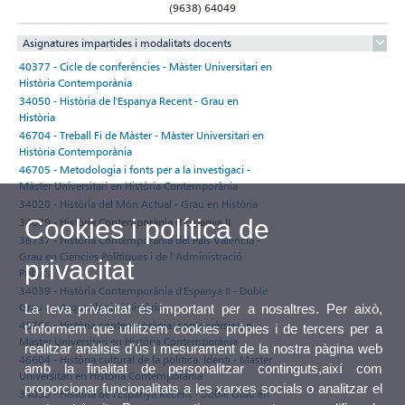
(9638) 64049
Asignatures impartides i modalitats docents
40377 - Cicle de conferències - Màster Universitari en
Història Contemporània
34050 - Història de l'Espanya Recent - Grau en
Història
46704 - Treball Fi de Màster - Màster Universitari en
Història Contemporània
46705 - Metodologia i fonts per a la investigaci -
Màster Universitari en Història Contemporània
34020 - Història del Món Actual - Grau en Història
Cookies i política de
34039 - Història Contemporània d'Espanya II
36737 - Història Contemporània del País Valencià -
Grau en Ciències Polítiques i de l’Administració
privacitat
Pública
34039 - Història Contemporània d'Espanya II - Doble
Grau en Arqueologia i Història
La teva privacitat és important per a nosaltres. Per això,
46706 - Història contemporània: controvèrsies, m -
t'informem que utilitzem cookies pròpies i de tercers per a
Màster Universitari en Història Contemporània
realitzar anàlisis d'ús i mesurament de la nostra pàgina web
46604 - Història cultural de la política. Identi - Màster
amb la finalitat de personalitzar continguts,així com
Universitari en Història Contemporània
proporcionar funcionalitats a les xarxes socials o analitzar el
34050 - Història de l'Espanya Recent - Doble Grau en