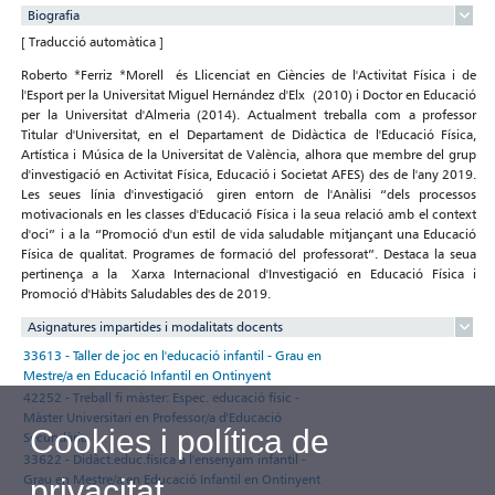
Biografia
[ Traducció automàtica ]
Roberto *Ferriz *Morell és Llicenciat en Ciències de l'Activitat Física i de
l'Esport per la Universitat Miguel Hernández d'Elx (2010) i Doctor en Educació
per la Universitat d'Almeria (2014). Actualment treballa com a professor
Titular d'Universitat, en el Departament de Didàctica de l'Educació Física,
Artística i Música de la Universitat de València, alhora que membre del grup
d'investigació en Activitat Física, Educació i Societat AFES) des de l'any 2019.
Les seues línia d'investigació giren entorn de l'Anàlisi “dels processos
motivacionals en les classes d'Educació Física i la seua relació amb el context
d'oci” i a la “Promoció d'un estil de vida saludable mitjançant una Educació
Física de qualitat. Programes de formació del professorat”. Destaca la seua
pertinença a la Xarxa Internacional d'Investigació en Educació Física i
Promoció d'Hàbits Saludables des de 2019.
Asignatures impartides i modalitats docents
33613 - Taller de joc en l'educació infantil - Grau en
Mestre/a en Educació Infantil en Ontinyent
42252 - Treball fi màster: Espec. educació físic -
Màster Universitari en Professor/a d'Educació
Cookies i política de
Secundària
33622 - Didàct.educ.física a l'ensenyam infantil -
Grau en Mestre/a en Educació Infantil en Ontinyent
privacitat