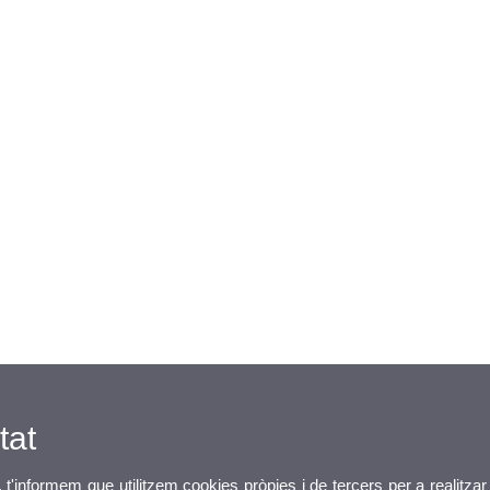
tat
, t'informem que utilitzem cookies pròpies i de tercers per a realitzar