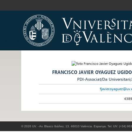
FRANCISCO JAVIER OYAGUEZ UGIDO
PDI-Associat/Da Universitari
fjavier.oyaguez@uv.
438
© 2026 UV. - Av. Blasco Ibáñez, 13. 46010 València. Espanya. Tel. UV: (+34) 96