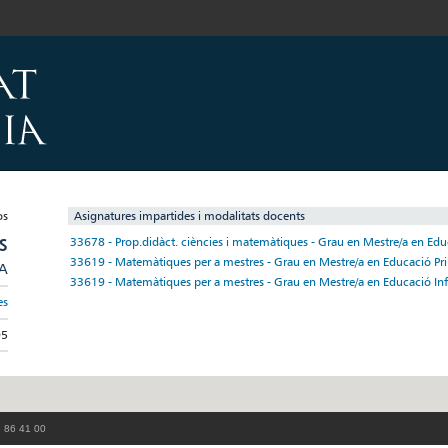
Asignatures impartides i modalitats docents
S
33678 - Prop.didàct. ciències i matemàtiques - Grau en Mestre/a en Edu
33619 - Matemàtiques per a mestres - Grau en Mestre/a en Educació Pr
/A
33619 - Matemàtiques per a mestres - Grau en Mestre/a en Educació Inf
es
95
3 86 41 00