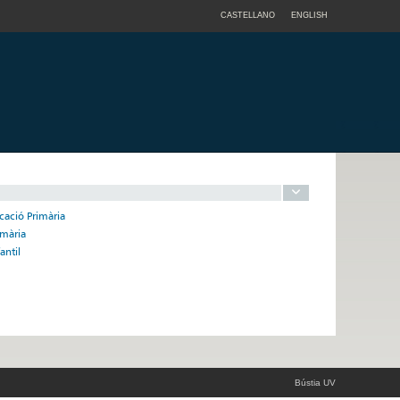
CASTELLANO
ENGLISH
cació Primària
imària
antil
Bústia UV