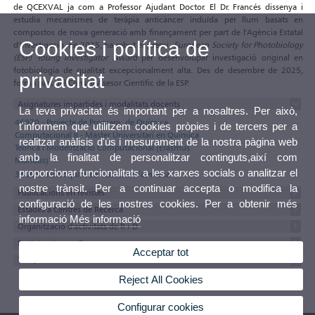
de QCEXVAL ja com a Professor Ajudant Doctor. El Dr. Francés dissenya i
estudia mecanismes de teràpia anticàncer induïda per llum basats en
compostos de nova generació amb finançament per part de l'Agència Estatal
Cookies i política de
d'Investigació. En 2025, ha rebut el premi
European Society for Photobiology
(ESP) Young Investigator Award
per desenvolupar investigació original en
fotobiología de qualitat excepcionalment alta. Des de desembre de 2025,
privacitat
forma part del Consell Asesor Científic de la ESP.
Asignatures impartides i modalitats docents
La teva privacitat és important per a nosaltres. Per això,
46970 - Projecte de Program. de Química
t'informem que utilitzem cookies pròpies i de tercers per a
Computacional II - Màster Universitari en Química
realitzar anàlisis d'ús i mesurament de la nostra pàgina web
Teòrica i Modelització Computacional (Erasmus
amb la finalitat de personalitzar continguts,així com
Mundus)
proporcionar funcionalitats a les xarxes socials o analitzar el
34063 - Fisicoquímica - Grau en Farmàcia
nostre trànsit. Per a continuar accepta o modifica la
Publicacions en revistes
configuració de les nostres cookies. Per a obtenir més
Estades a Centres de Recerca
informació
Més informació
Organització d'activitats de R+D
Participacions a Congressos
Acceptar tot
Tesis, tesines i treballs
Reject All Cookies
Configurar cookies