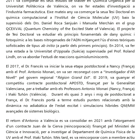
2011 va completar els seus estudis de Máster en Química Orgànica per la
Universitat Politècnica de València, on va fer estades d’investigació a
l’industria farmacèutica. Eixe mateix any va començar la seua Tesi Doctoral en
química computacional a l’Institut de Ciència Molecular (UV) baix la
supervisió dels Drs. Daniel Roca Sanjuán i Manuela Merchán en el grup
QCEXVAL (Quantum Chemistry of the Excited State of Valencia). El projecte
de Tesi Doctoral va estudiar els principis fonamentals de dany químic i
fotoquímic a les bases nitrogenades de l’ADN mitjançant l’ús d’eines teòriques
sofisticades de tipus
ab initio
(a partir dels primers principis). En 2014, va fer
una estada a la Universitat d’Uppsala (Suècia) supervisada pel Prof. Roland
Lindh, on va abordar l’estudi de reaccions quimioluminiscents.
El 2017, el Dr. Francés va iniciar la seua etapa postdoctoral a Nancy (França)
amb el Prof. Antonio Monari, on va ser reconegut com a “Investigador d’Alt
Nivell” pel govern regional “
Région Grand Est
”. El 2019, va guanyar el
competitiu contracte postdoctoral APOSTD, finançat per la Generalitat
Valenciana, per a treballar amb els Professors Antonio Monari (Nancy, França)
i Iñaki Tuñón (València). Durant els quasi 3 anys i mig de postdoctorat a
França, el Dr. Francés portà a terme estudis punters relacionats amb la
dinàmica no adiabàtica de l’estat excitat i simulacions híbrides QM/MM
avançades de sistemes biològics.
El retorn d’Antonio a València es va consolidar en 2021 amb l’atorgament
d’un contracte Juan de la Cierva (reincorporació) finançat pel Ministeri de
Ciència e Innovació, per a investigar al Departament de Química Física de la
UV amb el Prof. Iñaki Tuñón. Més tard, es va reincorporar com a membre actiu