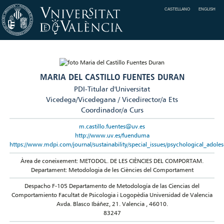
CASTELLANO
ENGLISH
MARIA DEL CASTILLO FUENTES DURAN
PDI-Titular d'Universitat
Vicedega/Vicedegana / Vicedirector/a Ets
Coordinador/a Curs
m.castillo.fuentes@uv.es
http://www.uv.es/fuenduma
https://www.mdpi.com/journal/sustainability/special_issues/psychological_adole
Àrea de coneixement: METODOL. DE LES CIÈNCIES DEL COMPORTAM.
Departament: Metodologia de les Ciències del Comportament
Despacho F-105 Departamento de Metodología de las Ciencias del
Comportamiento Facultat de Psicologia i Logopèdia Universidad de Valencia
Avda. Blasco Ibáñez, 21. Valencia , 46010.
83247