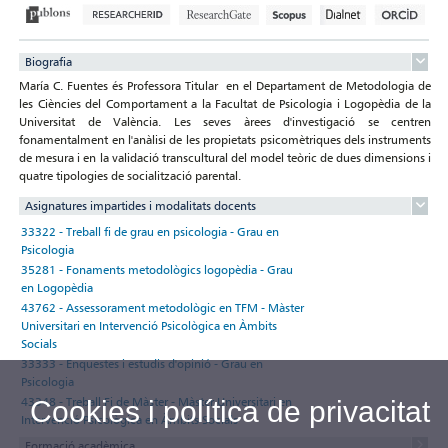
Biografia
María C. Fuentes és Professora Titular en el Departament de Metodologia de
les Ciències del Comportament a la Facultat de Psicologia i Logopèdia de la
Universitat de València. Les seves àrees d'investigació se centren
fonamentalment en l'anàlisi de les propietats psicomètriques dels instruments
de mesura i en la validació transcultural del model teòric de dues dimensions i
quatre tipologies de socialització parental.
Asignatures impartides i modalitats docents
33322 - Treball fi de grau en psicologia - Grau en
Psicologia
35281 - Fonaments metodològics logopèdia - Grau
en Logopèdia
43762 - Assessorament metodològic en TFM - Màster
Universitari en Intervenció Psicològica en Àmbits
Socials
33333 - Enquestes i estudis d'opinió - Grau en
Psicologia
43348 - Treball Fi de Màster - Màster Universitari en
Cookies i política de privacitat
Intervenció Psicològica en Àmbits Socials
Formació acadèmica