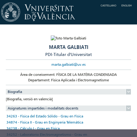
CASTELLANO
ENGLISH
MARTA GALBIATI
PDI-Titular d'Universitat
marta.galbiati@uv.es
Àrea de coneixement: FÍSICA DE LA MATÈRIA CONDENSADA
Departament: Física Aplicada i Electromagnetisme
Biografia
[Biografia, versió en valencià]
Asignatures impartides i modalitats docents
34263 - Física del Estado Sólido - Grau en Física
34874 - Física II - Grau en Enginyeria Telemàtica
34238 - Cálculo I - Grau en Física
34252 - Laboratorio Electromagnetismo - Grau en