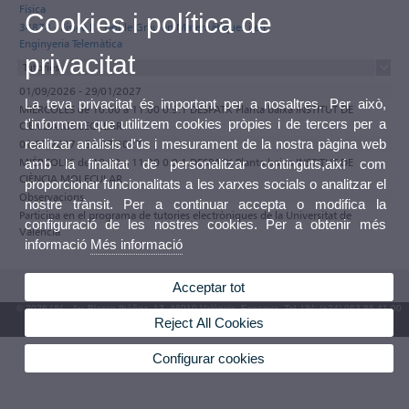
Física
Cookies i política de
34874 - Física II - Doble Grau en Matemàtiques i en
Enginyeria Telemàtica
privacitat
Tutories
01/09/2026 - 29/01/2027
La teva privacitat és important per a nosaltres. Per això,
MIÉRCOLES de 10:00 a 11:00 0.9.1 DESPATX Planta baixa INSTITUT DE
t'informem que utilitzem cookies pròpies i de tercers per a
CIÈNCIA MOLECULAR
realitzar anàlisis d'ús i mesurament de la nostra pàgina web
01/02/2027 - 31/07/2027
MIÉRCOLES de 10:00 a 11:00 0.9.1 DESPATX Planta baixa INSTITUT DE
amb la finalitat de personalitzar continguts,així com
CIÈNCIA MOLECULAR
proporcionar funcionalitats a les xarxes socials o analitzar el
Observacions
nostre trànsit. Per a continuar accepta o modifica la
Participa en el programa de tutories electròniques de la Universitat de
configuració de les nostres cookies. Per a obtenir més
València
informació
Més informació
Acceptar tot
© 2026 UV. - Av. Blasco Ibáñez, 13. 46010 València. Espanya. Tel. UV: (+34) 963 86 41 00
Reject All Cookies
Bústia UV
Configurar cookies