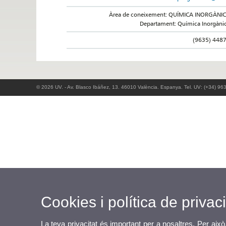
Àrea de coneixement: QUÍMICA INORGÀNI
Departament: Química Inorgàni
(9635) 448
© 2026 UV. - Av. Blasco Ibáñez, 13. 46010 València. Espanya. Tel. UV: (+34) 96
Cookies i política de privaci
La teva privacitat és important per a nosaltres. Per això