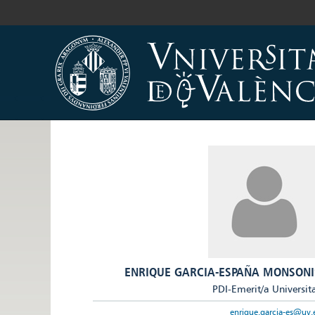
ENRIQUE GARCIA-ESPAÑA MONSONI
PDI-Emerit/a Universit
enrique.garcia-es@uv.