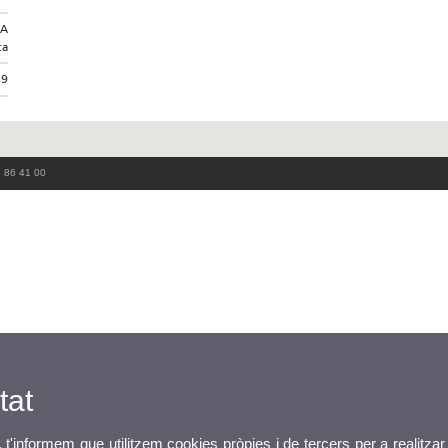
CA
ca
79
3 86 41 00
tat
, t'informem que utilitzem cookies pròpies i de tercers per a realitzar