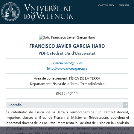
CASTELLANO
ENGLISH
FRANCISCO JAVIER GARCIA HARO
PDI-Catedratic/a d'Universitat
j.garcia.haro@uv.es
http://www.uv.es/garciaja
Àrea de coneixement: FÍSICA DE LA TERRA
Departament: Física de la Terra i Termodinàmica
(9635) 43111
Biografia
És catedràtic de Física de la Terra i Termodinàmica. En l’àmbit docent,
imparteix classes al Grau de Física i al Màster en Teledetecció, coordina el
laboratori docent de la Facultat i representa la Facultat de Física en la Comissió
d’Investigació de la Universitat de València. Ha dirigit cinc tesis doctorals, així
com nombrosos TFG i TFM vinculats a la teledetecció i l’anàlisi de dades