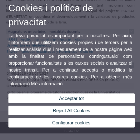
satel·litals. Ha liderat projectes d’investigació tant nacionals com
Cookies i política de
internacionals i és actualment l’Investigador Principal del projecte LSA SAF
d’EUMETSAT, on coordina el desenvolupament i la validació de productes
privacitat
operacionals d’observació de la Terra.
Asignatures impartides i modalitats docents
La teva privacitat és important per a nosaltres. Per això,
43541 - Anàlisi i extracció d'informació - Master
t'informem que utilitzem cookies pròpies i de tercers per a
Universitari en Teledetecció
realitzar anàlisis d'ús i mesurament de la nostra pàgina web
34249 - Métodos Estadísticos y Numéricos - Grau en
amb la finalitat de personalitzar continguts,així com
Física
proporcionar funcionalitats a les xarxes socials o analitzar el
Tutories
nostre trànsit. Per a continuar accepta o modifica la
01/09/2026 - 31/07/2027
configuració de les nostres cookies. Per a obtenir més
MARTES de 10:00 a 13:00 DESPATX Planta 3 FAC. DE FÍSICA (BLOC C)
informació
Més informació
Observacions
Participa en el programa de tutories electròniques de la Universitat de
València
Acceptar tot
Reject All Cookies
Configurar cookies
© 2026 UV. - Av. Blasco Ibáñez, 13. 46010 València. Espanya. Tel. UV: (+34) 963 86 41 00
Bústia UV