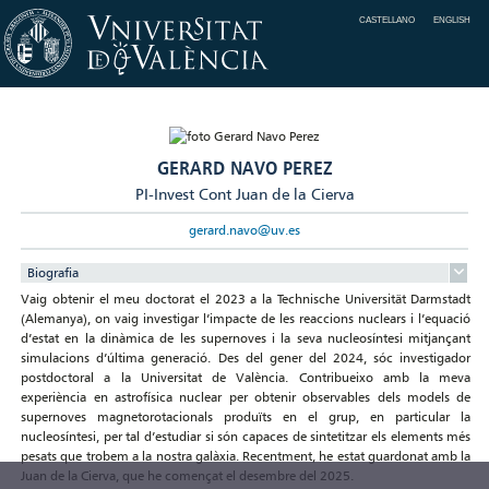
CASTELLANO
ENGLISH
GERARD NAVO PEREZ
PI-Invest Cont Juan de la Cierva
gerard.navo@uv.es
Biografia
Vaig obtenir el meu doctorat el 2023 a la Technische Universität Darmstadt
(Alemanya), on vaig investigar l’impacte de les reaccions nuclears i l’equació
d’estat en la dinàmica de les supernoves i la seva nucleosíntesi mitjançant
simulacions d’última generació. Des del gener del 2024, sóc investigador
postdoctoral a la Universitat de València. Contribueixo amb la meva
experiència en astrofísica nuclear per obtenir observables dels models de
supernoves magnetorotacionals produïts en el grup, en particular la
nucleosíntesi, per tal d’estudiar si són capaces de sintetitzar els elements més
pesats que trobem a la nostra galàxia. Recentment, he estat guardonat amb la
Juan de la Cierva, que he començat el desembre del 2025.