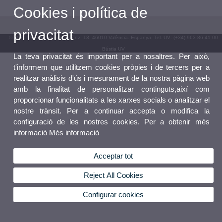
Cookies i política de
privacitat
© 2026 UV. - Av. Blasco Ibáñez, 13. 46010 València. Espanya. Tel. UV: (+34) 963 86 41 00
Bústia UV
La teva privacitat és important per a nosaltres. Per això,
t'informem que utilitzem cookies pròpies i de tercers per a
realitzar anàlisis d'ús i mesurament de la nostra pàgina web
amb la finalitat de personalitzar continguts,així com
proporcionar funcionalitats a les xarxes socials o analitzar el
nostre trànsit. Per a continuar accepta o modifica la
configuració de les nostres cookies. Per a obtenir més
informació
Més informació
Acceptar tot
Reject All Cookies
Configurar cookies