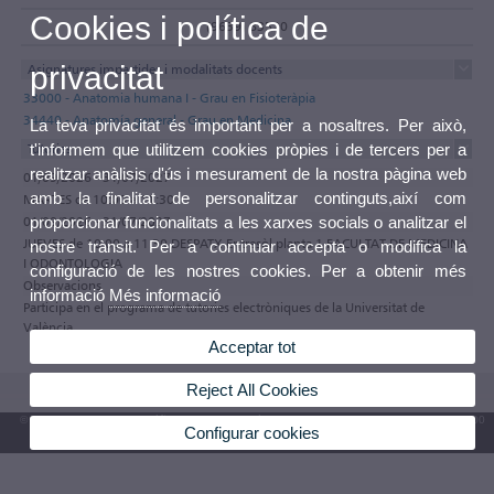
Cookies i política de
(9639) 83520
privacitat
Asignatures impartides i modalitats docents
33000 - Anatomia humana I - Grau en Fisioteràpia
34440 - Anatomía general - Grau en Medicina
La teva privacitat és important per a nosaltres. Per això,
Tutories
t'informem que utilitzem cookies pròpies i de tercers per a
realitzar anàlisis d'ús i mesurament de la nostra pàgina web
01/09/2026 - 31/07/2027
amb la finalitat de personalitzar continguts,així com
MARTES de 10:00 a 11:30
01/09/2026 - 31/07/2027
proporcionar funcionalitats a les xarxes socials o analitzar el
JUEVES de 10:00 a 11:30 DESPATX Entresòl planta 1 FACULTAT DE MEDICINA
nostre trànsit. Per a continuar accepta o modifica la
I ODONTOLOGIA
configuració de les nostres cookies. Per a obtenir més
Observacions
informació
Més informació
Participa en el programa de tutories electròniques de la Universitat de
València
Acceptar tot
Reject All Cookies
© 2026 UV. - Av. Blasco Ibáñez, 13. 46010 València. Espanya. Tel. UV: (+34) 963 86 41 00
Configurar cookies
Bústia UV