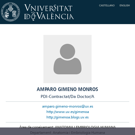
CASTELLANO
ENGLISH
AMPARO GIMENO MONROS
PDI-Contractat/Da Doctor/A
amparo.gimeno-monros@uv.es
http://www.uv.es/gimenoa
http://gimenoa.blogs.uv.es
Àrea de coneixement: ANATOMIA I EMBRIOLOGIA HUMANA
Departament: Anatomia i Embriologia Humana