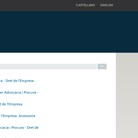
CASTELLANO
ENGLISH
a - Dret de l'Empresa
er Advocacia i Procura -
t de l'Empresa.
 l'Empresa. Assessoria
acia i Procura - Dret de