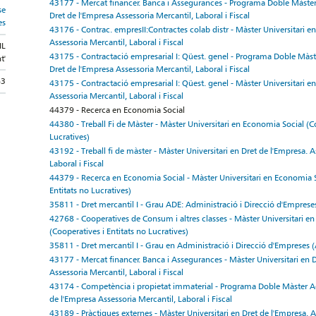
43177 - Mercat financer. Banca i Assegurances - Programa Doble Màster
se
Dret de l'Empresa Assessoria Mercantil, Laboral i Fiscal
es
43176 - Contrac. empresII:Contractes colab distr - Màster Universitari en
Assessoria Mercantil, Laboral i Fiscal
IL
43175 - Contractació empresarial I: Qüest. genel - Programa Doble Màst
t'
Dret de l'Empresa Assessoria Mercantil, Laboral i Fiscal
63
43175 - Contractació empresarial I: Qüest. genel - Màster Universitari en
Assessoria Mercantil, Laboral i Fiscal
44379 - Recerca en Economia Social
44380 - Treball Fi de Màster - Màster Universitari en Economia Social (Co
Lucratives)
43192 - Treball fi de màster - Màster Universitari en Dret de l'Empresa. A
Laboral i Fiscal
44379 - Recerca en Economia Social - Màster Universitari en Economia S
Entitats no Lucratives)
35811 - Dret mercantil I - Grau ADE: Administració i Direcció d'Emprese
42768 - Cooperatives de Consum i altres classes - Màster Universitari e
(Cooperatives i Entitats no Lucratives)
35811 - Dret mercantil I - Grau en Administració i Direcció d'Empreses
43177 - Mercat financer. Banca i Assegurances - Màster Universitari en D
Assessoria Mercantil, Laboral i Fiscal
43174 - Competència i propietat immaterial - Programa Doble Màster Ad
de l'Empresa Assessoria Mercantil, Laboral i Fiscal
43189 - Pràctiques externes - Màster Universitari en Dret de l'Empresa. A