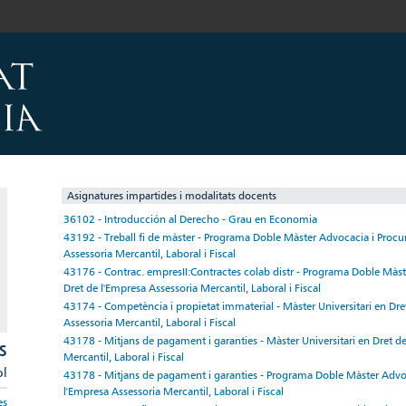
Asignatures impartides i modalitats docents
36102 - Introducción al Derecho - Grau en Economia
43192 - Treball fi de màster - Programa Doble Màster Advocacia i Procur
Assessoria Mercantil, Laboral i Fiscal
43176 - Contrac. empresII:Contractes colab distr - Programa Doble Màst
Dret de l'Empresa Assessoria Mercantil, Laboral i Fiscal
43174 - Competència i propietat immaterial - Màster Universitari en Dre
Assessoria Mercantil, Laboral i Fiscal
43178 - Mitjans de pagament i garanties - Màster Universitari en Dret de
S
Mercantil, Laboral i Fiscal
pl
43178 - Mitjans de pagament i garanties - Programa Doble Màster Advoc
l'Empresa Assessoria Mercantil, Laboral i Fiscal
es