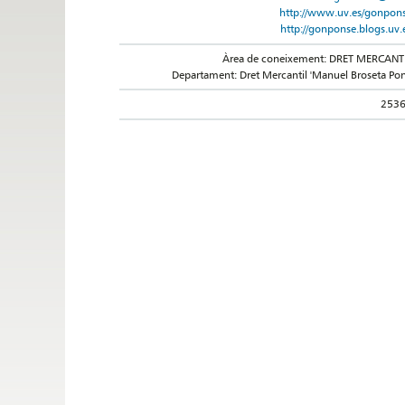
http://www.uv.es/gonpon
http://gonponse.blogs.uv.
Àrea de coneixement: DRET MERCANT
Departament: Dret Mercantil 'Manuel Broseta Pon
253