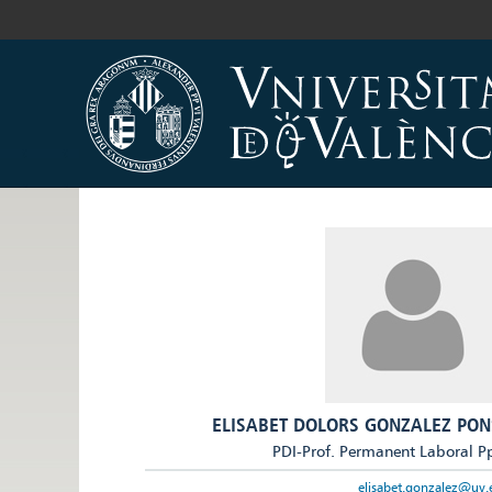
ELISABET DOLORS GONZALEZ PON
PDI-Prof. Permanent Laboral P
elisabet.gonzalez@uv.