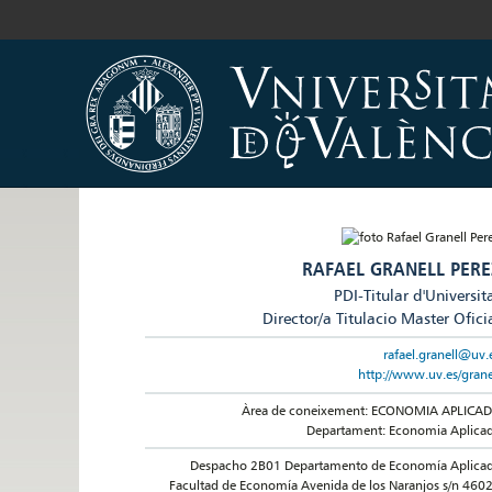
RAFAEL GRANELL PERE
PDI-Titular d'Universit
Director/a Titulacio Master Ofici
rafael.granell@uv.
http://www.uv.es/grane
Àrea de coneixement: ECONOMIA APLICA
Departament: Economia Aplica
Despacho 2B01 Departamento de Economía Aplica
Facultad de Economía Avenida de los Naranjos s/n 460