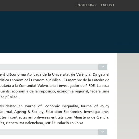
CASTELLANO
ENGLISH
t d'Economia Aplicada de la Universitat de València. Dirigeix ​​el
Política Econòmica i Economia Pública. És membre de la Càtedra de
butària a la Comunitat Valenciana i investigador de RIFDE. La seua
següents: economia de la imposició, economia regional, federalisme
ica pública.
uals destaquen Journal of Economic Inequality, Journal of Policy
Journal, Ageing & Society, Education Economics, Investigaciones
ctes i contractes amb diverses entitats com Ministerio de Ciencia,
es, Generalitat Valenciana, IVIE i Fundació La Caixa.