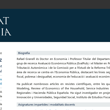
Biografia
Rafael Granell és Doctor en Economia i Professor Titular del Departamen
Z
grup de recerca Avaluació Econòmica Pública (EvalPub) i el Máster en 
at
Tributació Autonòmica i de la Comissió per a l'Estudi de la Reforma Tri
al
àrea de recerca se centra en l'Economia Pública, destacant les línies 
fiscal, pobresa i desigualtat, economia de l'educació i avaluació econòm
es
ll
Ha publicat nombrosos articles en revistes científiques, entre les q
Modeling, Review of Economics of the Household, Service Industries 
DA
Regionales i Hacienda Pública Española. Ha sigut investigador en proje
da
Innovación y Universidades, Seguridad Social, Instituto de Estudios Fiscal
da
Asignatures impartides i modalitats docents
22