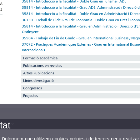
35814 - Introducció a la fiscalitat - Doble Grau en Turisme i ADE
IA
35814 - Introducció a la fiscalitat - Grau ADE: Administració i Direcció 
23
35814 - Introducció a la fiscalitat - Doble Grau en Administració i Direc
36130 - Treball de Fi de Grau de Economia - Doble Grau en Dret i Econ
35814 - Introducció a la fiscalitat - Grau en Administració i Direcció d'
Ontinyent
35904 - Trabajo de Fin de Grado - Grau en International Business / Nego
37072 - Pràctiques Acadèmiques Externes - Grau en International Busine
Internacionals
Formació acadèmica
Publicacions en revistes
Altres Publicacions
Línies d'ivestigació
Congressos
Projectes
tat
3 86 41 00
, t'informem que utilitzem cookies pròpies i de tercers per a realitzar