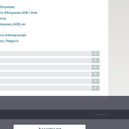
d'Empreses
ció d'Empreses ADE i Dret
omia
Empreses (ADE) en
cis Internacionals
ss / Negocis
Bústia UV