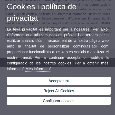
Cookies i política de
l’Institut de Robòtica i Tecnologies de la Informació i les Comunicacions
(IRTIC), des de 2005. Les seues àrees d’investigació se centren en els camps de
la Intel·ligència Artificial Aplicada, els Sistemes d’Informació i Bases de Dades,
privacitat
Business Intelligence i el Desenvolupament d’Aplicacions Empresarials. En
aquestes àrees, ha participat en projectes d’investigació nacionals (SIGRID,
SGPER, PROTDAT, EUDATOX) i internacionals (UP-ACCESS, ICELAND-INV18,
La teva privacitat és important per a nosaltres. Per això,
LOD-ROADTRAN18, WELLBASED), on ha participat amb diferents rols: gestió
t'informem que utilitzem cookies pròpies i de tercers per a
del projecte, coordinador tècnic, consultor i desenvolupador.
realitzar anàlisis d'ús i mesurament de la nostra pàgina web
amb la finalitat de personalitzar continguts,així com
proporcionar funcionalitats a les xarxes socials o analitzar el
nostre trànsit. Per a continuar accepta o modifica la
© 2026 UV. - Av. Blasco Ibáñez, 13. 46010 València. Espanya. Tel. UV: (+34) 963 86 41 00
configuració de les nostres cookies. Per a obtenir més
Bústia UV
informació
Més informació
Acceptar tot
Reject All Cookies
Configurar cookies