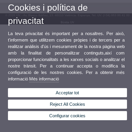
Cookies i política de
© 2026 UV. - Av. Blasco Ibáñez, 13. 46010 València. Espanya. Tel. UV: (+34) 963 86 41 00
privacitat
Bústia UV
La teva privacitat és important per a nosaltres. Per això,
t'informem que utilitzem cookies pròpies i de tercers per a
realitzar anàlisis d'ús i mesurament de la nostra pàgina web
amb la finalitat de personalitzar continguts,així com
proporcionar funcionalitats a les xarxes socials o analitzar el
nostre trànsit. Per a continuar accepta o modifica la
configuració de les nostres cookies. Per a obtenir més
informació
Més informació
Acceptar tot
Reject All Cookies
Configurar cookies