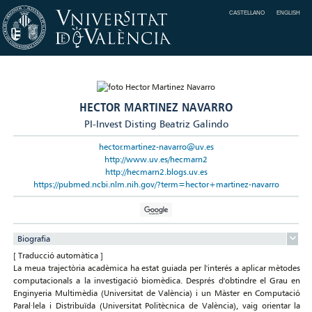
CASTELLANO
ENGLISH
HECTOR MARTINEZ NAVARRO
PI-Invest Disting Beatriz Galindo
hector.martinez-navarro@uv.es
http://www.uv.es/hecmarn2
http://hecmarn2.blogs.uv.es
https://pubmed.ncbi.nlm.nih.gov/?term=hector+martinez-navarro
Biografia
[ Traducció automàtica ]
La meua trajectòria acadèmica ha estat guiada per l'interés a aplicar mètodes
computacionals a la investigació biomèdica. Després d'obtindre el Grau en
Enginyeria Multimèdia (Universitat de València) i un Màster en Computació
Paral·lela i Distribuïda (Universitat Politècnica de València), vaig orientar la