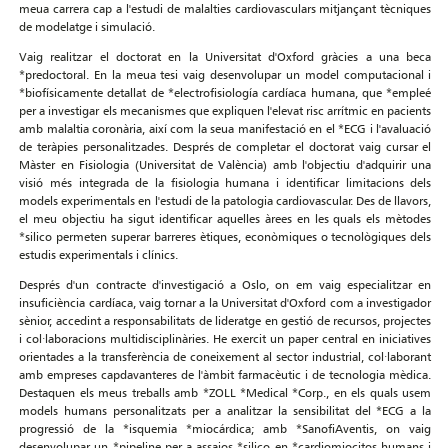
meua carrera cap a l'estudi de malalties cardiovasculars mitjançant tècniques
de modelatge i simulació.
Vaig realitzar el doctorat en la Universitat d'Oxford gràcies a una beca
*predoctoral. En la meua tesi vaig desenvolupar un model computacional i
*biofísicamente detallat de *electrofisiología cardíaca humana, que *empleé
per a investigar els mecanismes que expliquen l'elevat risc arrítmic en pacients
amb malaltia coronària, així com la seua manifestació en el *ECG i l'avaluació
de teràpies personalitzades. Després de completar el doctorat vaig cursar el
Màster en Fisiologia (Universitat de València) amb l'objectiu d'adquirir una
visió més integrada de la fisiologia humana i identificar limitacions dels
models experimentals en l'estudi de la patologia cardiovascular. Des de llavors,
el meu objectiu ha sigut identificar aquelles àrees en les quals els mètodes
*silico permeten superar barreres ètiques, econòmiques o tecnològiques dels
estudis experimentals i clínics.
Després d'un contracte d'investigació a Oslo, on em vaig especialitzar en
insuficiència cardíaca, vaig tornar a la Universitat d'Oxford com a investigador
sènior, accedint a responsabilitats de lideratge en gestió de recursos, projectes
i col·laboracions multidisciplinàries. He exercit un paper central en iniciatives
orientades a la transferència de coneixement al sector industrial, col·laborant
amb empreses capdavanteres de l'àmbit farmacèutic i de tecnologia mèdica.
Destaquen els meus treballs amb *ZOLL *Medical *Corp., en els quals usem
models humans personalitzats per a analitzar la sensibilitat del *ECG a la
progressió de la *isquemia *miocárdica; amb *SanofiAventis, on vaig
desenvolupar un *pipeline per a assajos
*silico en *cardiomiocitos humans i