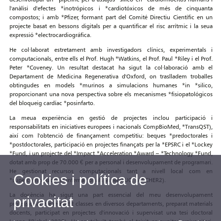
l'anàlisi d'efectes *inotrópicos i *cardiotóxicos de més de cinquanta
compostos; i amb *Pfizer, formant part del Comité Directiu Científic en un
projecte basat en bessons digitals per a quantificar el risc arrítmic i la seua
expressió *electrocardiográfica.
He col·laborat estretament amb investigadors clínics, experimentals i
computacionals, entre ells el Prof. Hugh *Watkins, el Prof. Paul *Riley i el Prof.
Peter *Coveney. Un resultat destacat ha sigut la col·laboració amb el
Departament de Medicina Regenerativa d'Oxford, on traslladem troballes
obtingudes en models *murinos a simulacions humanes *in *silico,
proporcionant una nova perspectiva sobre els mecanismes *fisiopatológicos
del bloqueig cardíac *posinfarto.
La meua experiència en gestió de projectes inclou participació i
responsabilitats en iniciatives europees i nacionals CompBioMed, *TransQST),
així com l'obtenció de finançament competitiu: beques *predoctorales i
*postdoctorales, participació en projectes finançats per la *EPSRC i el *Lockey
*Fund, i un projecte del *Impact *Acceleration *Award – *Technology *Fund,
dotat amb prop de 70.000 € per a personal i desenvolupament de programari.
He gestionat recursos computacionals tant a nivell local com en
Cookies i política de
*supercomputadores internacionals SuperMUC, *ARCHER2).
La docència ha sigut una part essencial del meu desenvolupament
privacitat
professional. He impartit classes en diversos departaments, preparat materials
docents, participat en projectes d'innovació i supervisat una tesi doctoral