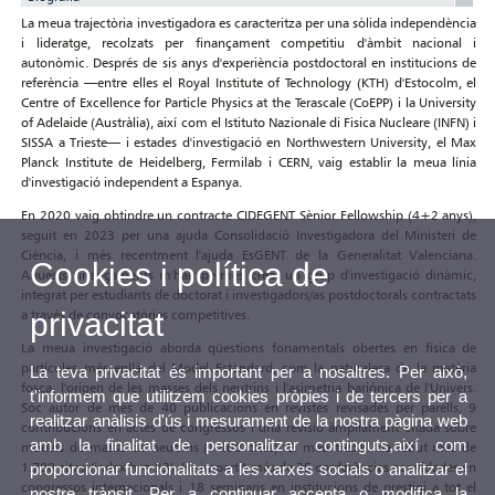
La meua trajectòria investigadora es caracteritza per una sòlida independència
i lideratge, recolzats per finançament competitiu d'àmbit nacional i
autonòmic. Després de sis anys d'experiència postdoctoral en institucions de
referència —entre elles el Royal Institute of Technology (KTH) d'Estocolm, el
Centre of Excellence for Particle Physics at the Terascale (CoEPP) i la University
of Adelaide (Austràlia), així com el Istituto Nazionale di Fisica Nucleare (INFN) i
SISSA a Trieste— i estades d'investigació en Northwestern University, el Max
Planck Institute de Heidelberg, Fermilab i CERN, vaig establir la meua línia
d'investigació independent a Espanya.
En 2020 vaig obtindre un contracte CIDEGENT Sènior Fellowship (4+2 anys),
seguit en 2023 per una ajuda Consolidació Investigadora del Ministeri de
Ciència, i més recentment l'ajuda EsGENT de la Generalitat Valenciana.
Cookies i política de
Aquests finançaments m'han permés crear un grup d'investigació dinàmic,
integrat per estudiants de doctorat i investigadors/as postdoctorals contractats
a través de convocatòries competitives.
privacitat
La meua investigació aborda qüestions fonamentals obertes en física de
partícules més enllà del Model Estàndard, com la naturalesa de la matèria
La teva privacitat és important per a nosaltres. Per això,
fosca, l'origen de les masses dels neutrins i l'asimetria bariónica de l'Univers.
t'informem que utilitzem cookies pròpies i de tercers per a
Sóc autor de més de 40 publicacions en revistes revisades per parells, 9
realitzar anàlisis d'ús i mesurament de la nostra pàgina web
contribucions en actes de congressos i una revisió àmpliament citada sobre
amb la finalitat de personalitzar continguts,així com
models de massa de neutrins (>400 cites). El meu treball ha rebut més de
1.700 cites (índex h = 23). He impartit més de 35 conferències convidades en
proporcionar funcionalitats a les xarxes socials o analitzar el
congressos internacionals i 18 seminaris en institucions de prestigi a tot el
nostre trànsit. Per a continuar accepta o modifica la