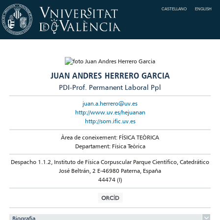
CASTELLANO
ENGLISH
JUAN ANDRES HERRERO GARCIA
PDI-Prof. Permanent Laboral Ppl
juan.a.herrero@uv.es
http://www.uv.es/hejuanan
http://som.ific.uv.es
Àrea de coneixement: FÍSICA TEÒRICA
Departament: Física Teòrica
Despacho 1.1.2, Instituto de Física Corpuscular Parque Científico, Catedrático
José Beltrán, 2 E-46980 Paterna, España
44474 (I)
Biografia