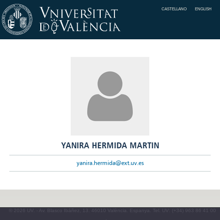
CASTELLANO
ENGLISH
YANIRA HERMIDA MARTIN
yanira.hermida@ext.uv.es
© 2026 UV. - Av. Blasco Ibáñez, 13. 46010 València. Espanya. Tel. UV: (+34) 963 86 41 00