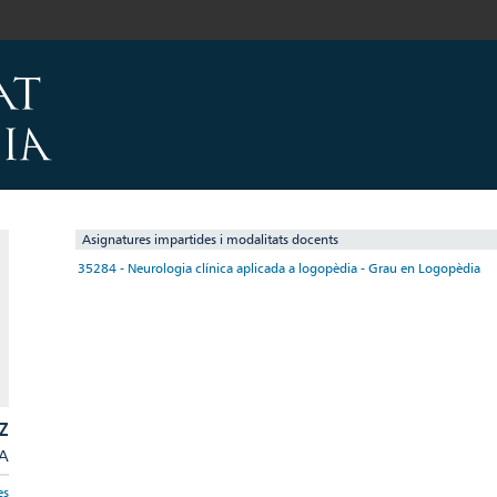
Asignatures impartides i modalitats docents
35284 - Neurologia clínica aplicada a logopèdia - Grau en Logopèdia
Z
/A
es