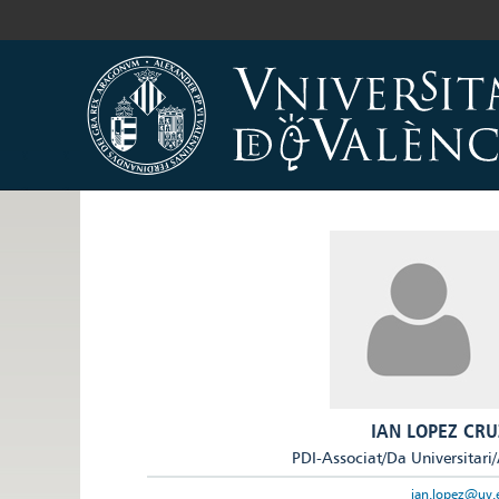
IAN LOPEZ CRU
PDI-Associat/Da Universitari
ian.lopez@uv.