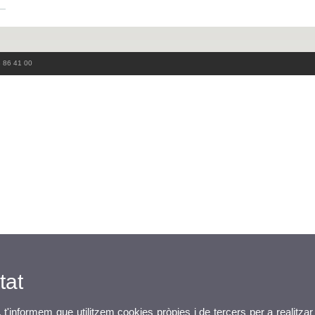
3 86 41 00
tat
, t'informem que utilitzem cookies pròpies i de tercers per a realitzar