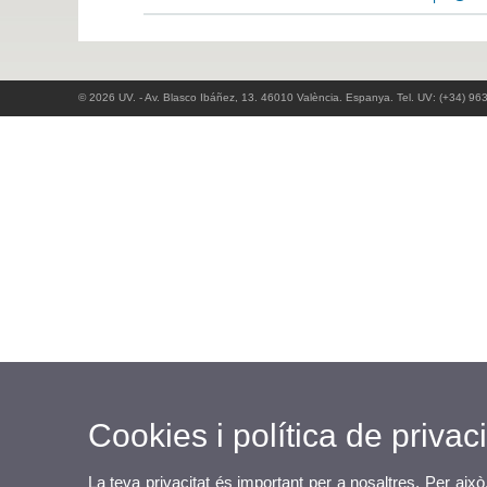
© 2026 UV. - Av. Blasco Ibáñez, 13. 46010 València. Espanya. Tel. UV: (+34) 96
Cookies i política de privaci
La teva privacitat és important per a nosaltres. Per això