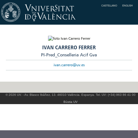
CASTELLANO
ENGLISH
IVAN CARRERO FERRER
PI-Pred_Conselleria Acif Gva
ivan.carrero@uv.es
© 2026 UV. - Av. Blasco Ibáñez, 13. 46010 València. Espanya. Tel. UV: (+34) 963 86 41 00
Bústia UV