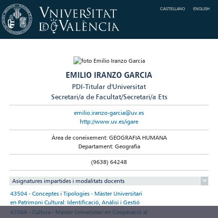
CASTELLANO
ENGLISH
EMILIO IRANZO GARCIA
PDI-Titular d'Universitat
Secretari/a de Facultat/Secretari/a Ets
emilio.iranzo-garcia@uv.es
http://www.uv.es/igare
Àrea de coneixement: GEOGRAFIA HUMANA
Departament: Geografia
(9638) 64248
Asignatures impartides i modalitats docents
43504 - Conceptes i Tipologies - Màster Universitari
en Patrimoni Cultural: Identificació, Anàlisi i Gestió
47066 - Cultura - Màster Universitari en Cooperació al