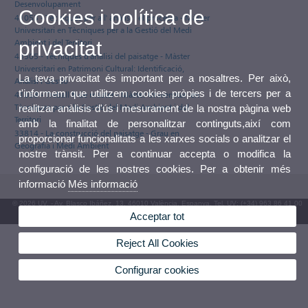
Desenvolupament
Cookies i política de
41053 - Tècniques per a l' anàlisi i el processa - Màster
Universitari en Tècniques per a la Gestió del Medi
Ambient i del Territori
privacitat
43505 - Tècniques d'anàlisi del paisatge - Màster
Universitari en Patrimoni Cultural: Identificació,
La teva privacitat és important per a nosaltres. Per això,
Anàlisi i Gestió
t'informem que utilitzem cookies pròpies i de tercers per a
41058 - Treball fi de màster - Màster Universitari en
Tècniques per a la Gestió del Medi Ambient i del
realitzar anàlisis d'ús i mesurament de la nostra pàgina web
Territori
amb la finalitat de personalitzar continguts,així com
33814 - La construcció del paisatge - Grau en
proporcionar funcionalitats a les xarxes socials o analitzar el
Geografia i Medi Ambient
nostre trànsit. Per a continuar accepta o modifica la
configuració de les nostres cookies. Per a obtenir més
informació
Més informació
© 2026 UV. - Av. Blasco Ibáñez, 13. 46010 València. Espanya. Tel. UV: (+34) 963 86 41 00
Acceptar tot
Bústia UV
Reject All Cookies
Configurar cookies