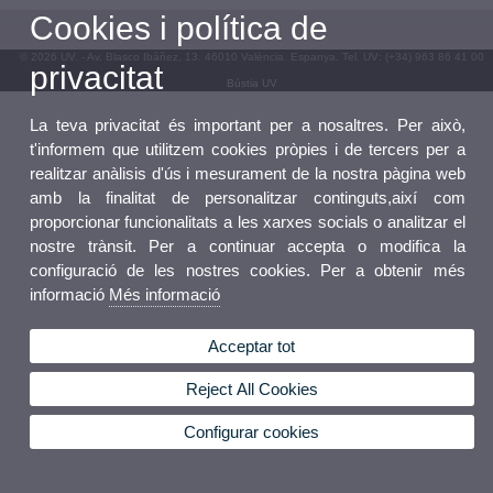
Cookies i política de
© 2026 UV. - Av. Blasco Ibáñez, 13. 46010 València. Espanya. Tel. UV: (+34) 963 86 41 00
privacitat
Bústia UV
La teva privacitat és important per a nosaltres. Per això,
t'informem que utilitzem cookies pròpies i de tercers per a
realitzar anàlisis d'ús i mesurament de la nostra pàgina web
amb la finalitat de personalitzar continguts,així com
proporcionar funcionalitats a les xarxes socials o analitzar el
nostre trànsit. Per a continuar accepta o modifica la
configuració de les nostres cookies. Per a obtenir més
informació
Més informació
Acceptar tot
Reject All Cookies
Configurar cookies