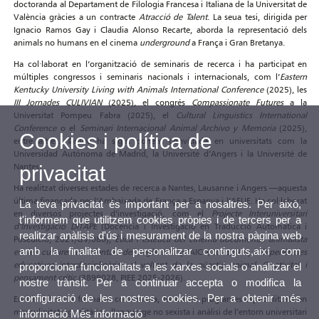
doctoranda al Departament de Filologia Francesa i Italiana de la Universitat de
València gràcies a un contracte
Atracció de Talent
. La seua tesi, dirigida per
Ignacio Ramos Gay i Claudia Alonso Recarte, aborda la representació dels
animals no humans en el cinema
underground
a França i Gran Bretanya.
Ha col·laborat en l’organització de seminaris de recerca i ha participat en
múltiples congressos i seminaris nacionals i internacionals, com l’
Eastern
Kentucky University Living with Animals International Conference
(2025), les
III Jornades CULIVIAN
(2025), el congrés
Compassionate Futures
a la
Universitat Pompeu Fabra (2025), el
Cultural Linguistics International
Conference
o el
Seminari Internacional Animal Archivo y Memoria
(2025),
Cookies i política de
entre altres. També ha sigut ponent convidada en universitats com la
Universidad Autónoma de Madrid, la Université d’Angers i la Université de
Nantes.
privacitat
Ha realitzat diverses estades de recerca a Nantes, Lausanne i Angers —aquesta
última finançada per l’Ambaixada de França a Espanya i l’AFUE. Ha col·laborat
La teva privacitat és important per a nosaltres. Per això,
en diversos projectes d’investigació, com el
Projecte Interuniversitari
t'informem que utilitzem cookies pròpies i de tercers per a
d’Investigació DITAPE
(Docència i Investigació en Traducció Automàtica i
realitzar anàlisis d'ús i mesurament de la nostra pàgina web
Posedició, 2021/GV/080),
Ètica i estètica del cinema documental animalista
amb la finalitat de personalitzar continguts,així com
en les cultures occidentals del segle XXI
(CIAICO/2023/046) i
Experiències
educatives interdisciplinàries al voltant de la qüestió animal. Creativitat i
proporcionar funcionalitats a les xarxes socials o analitzar el
pensament crític
(3899028, PIEE 2025-2026).
nostre trànsit. Per a continuar accepta o modifica la
configuració de les nostres cookies. Per a obtenir més
En l’àmbit de la formació continuada, ha cursat programes especialitzats en
masculinitats igualitàries, llenguatge no sexista i anàlisi de l’entorn universitari
informació
Més informació