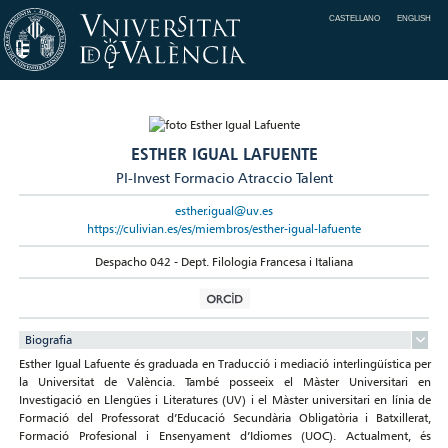
CASTELLANO
ENGLISH
ESTHER IGUAL LAFUENTE
PI-Invest Formacio Atraccio Talent
esther.igual@uv.es
https://culivian.es/es/miembros/esther-igual-lafuente
Despacho 042 - Dept. Filologia Francesa i Italiana
Biografia
Esther Igual Lafuente és graduada en Traducció i mediació interlingüística per
la Universitat de València. També posseeix el Màster Universitari en
Investigació en Llengües i Literatures (UV) i el Màster universitari en línia de
Formació del Professorat d’Educació Secundària Obligatòria i Batxillerat,
Formació Profesional i Ensenyament d’Idiomes (UOC). Actualment, és