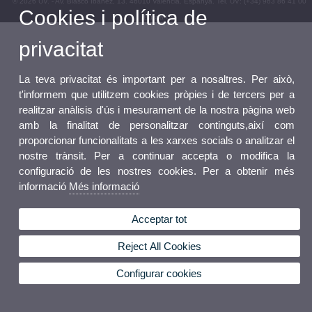
© 2026 UV. - Av. Blasco Ibáñez, 13. 46010 València. Espanya. Tel. UV: (+34) 963 86 41 00
Cookies i política de
Bústia UV
privacitat
La teva privacitat és important per a nosaltres. Per això,
t'informem que utilitzem cookies pròpies i de tercers per a
realitzar anàlisis d'ús i mesurament de la nostra pàgina web
amb la finalitat de personalitzar continguts,així com
proporcionar funcionalitats a les xarxes socials o analitzar el
nostre trànsit. Per a continuar accepta o modifica la
configuració de les nostres cookies. Per a obtenir més
informació
Més informació
Acceptar tot
Reject All Cookies
Configurar cookies