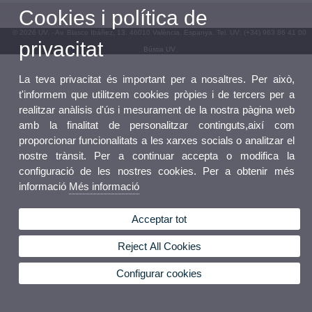
Cookies i política de
© 2026 UV. - Av. Blasco Ibáñez, 13. 46010 València. Espanya. Tel. UV: (+34) 963 86 41 00
privacitat
Bústia UV
La teva privacitat és important per a nosaltres. Per això,
t'informem que utilitzem cookies pròpies i de tercers per a
realitzar anàlisis d'ús i mesurament de la nostra pàgina web
amb la finalitat de personalitzar continguts,així com
proporcionar funcionalitats a les xarxes socials o analitzar el
nostre trànsit. Per a continuar accepta o modifica la
configuració de les nostres cookies. Per a obtenir més
informació
Més informació
Acceptar tot
Reject All Cookies
Configurar cookies