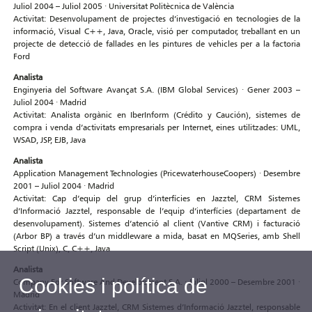
Juliol 2004 – Juliol 2005 · Universitat Politècnica de València
Activitat: Desenvolupament de projectes d’investigació en tecnologies de la
informació, Visual C++, Java, Oracle, visió per computador, treballant en un
projecte de detecció de fallades en les pintures de vehicles per a la factoria
Ford
Analista
Enginyeria del Software Avançat S.A. (IBM Global Services) · Gener 2003 –
Juliol 2004 · Madrid
Activitat: Analista orgànic en IberInform (Crédito y Caución), sistemes de
compra i venda d’activitats empresarials per Internet, eines utilitzades: UML,
WSAD, JSP, EJB, Java
Analista
Application Management Technologies (PricewaterhouseCoopers) · Desembre
2001 – Juliol 2004 · Madrid
Activitat: Cap d’equip del grup d’interfícies en Jazztel, CRM Sistemes
d’Informació Jazztel, responsable de l’equip d’interfícies (departament de
desenvolupament). Sistemes d’atenció al client (Vantive CRM) i facturació
(Arbor BP) a través d’un middleware a mida, basat en MQSeries, amb Shell
Script (Unix), C, C++, Java
Analista
Cookies i política de
Company For Software And Development S.A. · Juliol 2000 – Desembre 2001 ·
Madrid
Activitat: En el client Jazztel, CRM Sistemes d’Informació Jazztel, responsable