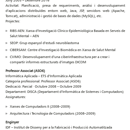
Juny 2005 – Desembre 2016
Activitat: Planificació, presa de requeriments, anàlisi i desenvolupament
d’aplicacions distribuïdes entorn web, Java, JSP, servidors web (Apache,
Tomcat), administració i gestió de bases de dades (MySQL), etc.
Projectes:
RIBS-AEN: Xarxa d’Investigació Clínico-Epidemiològica Basada en Serveis de
Salut Mental – AEN
SEOP: Grup espanyol d’estudi neuroblastoma
CIBERSAM: Centre d’Investigació Biomèdica en Xarxa de Salut Mental
CVIMO: Desenvolupament d’una ciberinfraestructura per a crear i
compartir informes estructurats d’imatges DICOM
Professor Associat (ASO6)
Informàtica Aplicada – ETS d’Informàtica Aplicada
Categoria professional: Professor Associat (ASO6)
Dedicació: Parcial · Octubre 2008 – Octubre 2009
Departament: DISCA (Departament d’Informàtica de Sistemes i Computadors)
Assignatures:
Xarxes de Computadors II (2008–2009)
Arquitectura i Tecnologia de Computadors (2008–2009)
Enginyer
IDF – Institut de Disseny per a la Fabricació i Producció Automatitzada