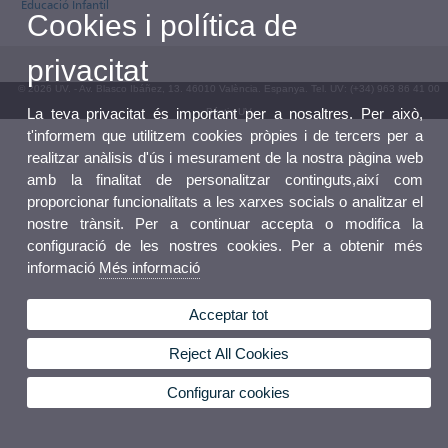
Educació Infantil
Cookies i política de
privacitat
© 2026 UV. - Av. Blasco Ibáñez, 13. 46010 València. Espanya. Tel. UV: (+34) 963 86 41 00
La teva privacitat és important per a nosaltres. Per això,
Bústia UV
t'informem que utilitzem cookies pròpies i de tercers per a
realitzar anàlisis d'ús i mesurament de la nostra pàgina web
amb la finalitat de personalitzar continguts,així com
proporcionar funcionalitats a les xarxes socials o analitzar el
nostre trànsit. Per a continuar accepta o modifica la
configuració de les nostres cookies. Per a obtenir més
informació
Més informació
Acceptar tot
Reject All Cookies
Configurar cookies