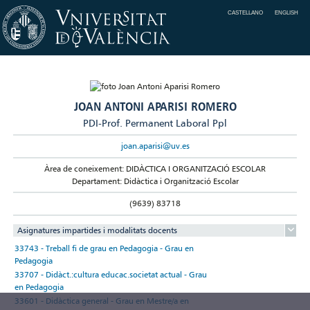
CASTELLANO
ENGLISH
JOAN ANTONI APARISI ROMERO
PDI-Prof. Permanent Laboral Ppl
joan.aparisi@uv.es
Àrea de coneixement: DIDÀCTICA I ORGANITZACIÓ ESCOLAR
Departament: Didàctica i Organització Escolar
(9639) 83718
Asignatures impartides i modalitats docents
33743 - Treball fi de grau en Pedagogia - Grau en
Pedagogia
33707 - Didàct.:cultura educac.societat actual - Grau
en Pedagogia
33601 - Didàctica general - Grau en Mestre/a en