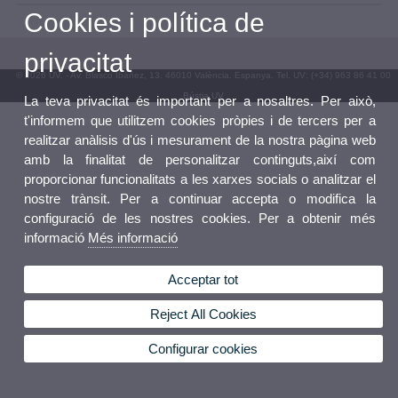
Cookies i política de
privacitat
© 2026 UV. - Av. Blasco Ibáñez, 13. 46010 València. Espanya. Tel. UV: (+34) 963 86 41 00
Bústia UV
La teva privacitat és important per a nosaltres. Per això,
t'informem que utilitzem cookies pròpies i de tercers per a
realitzar anàlisis d'ús i mesurament de la nostra pàgina web
amb la finalitat de personalitzar continguts,així com
proporcionar funcionalitats a les xarxes socials o analitzar el
nostre trànsit. Per a continuar accepta o modifica la
configuració de les nostres cookies. Per a obtenir més
informació
Més informació
Acceptar tot
Reject All Cookies
Configurar cookies