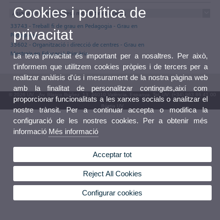
Cookies i política de
Asignatures impartides i modalitats docents
33743 - Treball fi de grau en Pedagogia - Grau en
privacitat
Pedagogia
33602 - Organització i direcció de centres - Grau en
Mestre/a en Educació Primària
La teva privacitat és important per a nosaltres. Per això,
t'informem que utilitzem cookies pròpies i de tercers per a
realitzar anàlisis d'ús i mesurament de la nostra pàgina web
amb la finalitat de personalitzar continguts,així com
© 2026 UV. - Av. Blasco Ibáñez, 13. 46010 València. Espanya. Tel. UV: (+34) 963 86 41 00
proporcionar funcionalitats a les xarxes socials o analitzar el
Bústia UV
nostre trànsit. Per a continuar accepta o modifica la
configuració de les nostres cookies. Per a obtenir més
informació
Més informació
Acceptar tot
Reject All Cookies
Configurar cookies